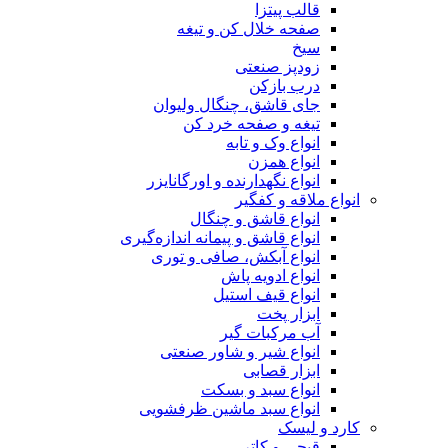
قالب پیتزا
صفحه خلال کن و تیغه
سیخ
زودپز صنعتی
درب بازکن
جای قاشق، چنگال ولیوان
تیغه و صفحه خرد کن
انواع وک و تابه
انواع همزن
انواع نگهدارنده و اورگانایزر
انواع ملاقه و کفگیر
انواع قاشق و چنگال
انواع قاشق و پیمانه اندازه‌گیری
انواع آبکش، صافی و توری
انواع ادویه پاش
انواع قیف استیل
ابزار پخت
آب مرکبات گیر
انواع شیر و شاور صنعتی
ابزار قصابی
انواع سبد و بسکت
انواع سبد ماشین ظرفشویی
کارد و لیسک
قیچی و کاتر