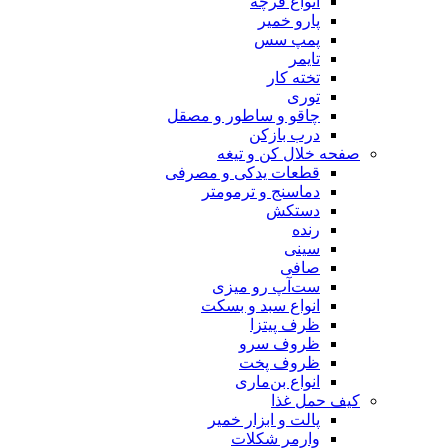
انواع فرچه
پارو خمیر
پمپ سس
تایمر
تخته کار
توری
چاقو و ساطور و مصقل
درب بازکن
صفحه خلال کن و تیغه
قطعات یدکی و مصرفی
دماسنج و ترمومتر
دستکش
رنده
سینی
صافی
ست‌آپ رو میزی
انواع سبد و بسکت
ظرف پیتزا
ظروف سرو
ظروف پخت
انواع بن‌ماری
کیف حمل غذا
پالت و ابزار خمیر
وارمر شکلات