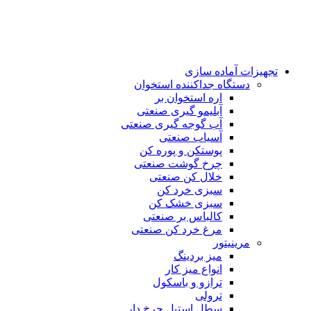
تجهیزات آماده سازی
دستگاه جداکننده استخوان
اره استخوان بر
آبلیمو گیری صنعتی
آب گوجه گیری صنعتی
آسیاب صنعتی
پوستکن و پوره کن
چرخ گوشت صنعتی
خلال کن صنعتی
سبزی خرد کن
سبزی خشک کن
کالباس بر صنعتی
مرغ خرد کن صنعتی
مرینیتور
میز بردینگ
انواع میز کار
ترازو و باسکول
ترولی
سطل استیل چرخ دار