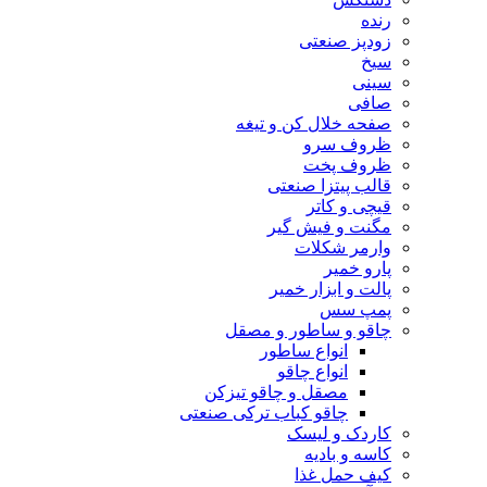
رنده
زودپز صنعتی
سیخ
سینی
صافی
صفحه خلال کن و تیغه
ظروف سرو
ظروف پخت
قالب پیتزا صنعتی
قیچی و کاتر
مگنت و فیش گیر
وارمر شکلات
پارو خمیر
پالت و ابزار خمیر
پمپ سس
چاقو و ساطور و مصقل
انواع ساطور
انواع چاقو
مصقل و چاقو تیزکن
چاقو کباب ترکی صنعتی
کاردک و لیسک
کاسه و بادیه
کیف حمل غذا