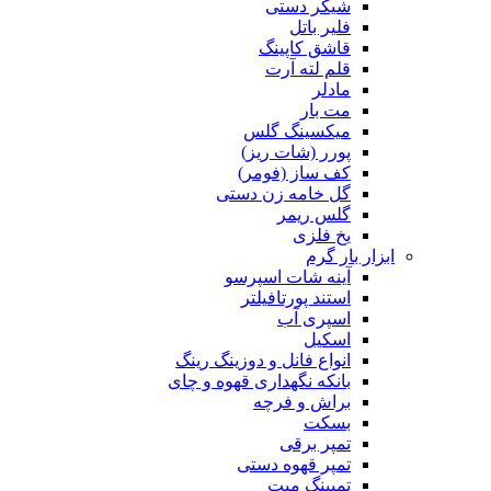
شیکر دستی
فلیر باتل
قاشق کاپینگ
قلم لته آرت
مادلر
مت بار
میکسینگ گلس
پورر (شات ریز)
کف ساز (فومر)
گل خامه زن دستی
گلس ریمر
یخ فلزی
ابزار بار گرم
آینه شات اسپرسو
استند پورتافیلتر
اسپری آب
اسکیل
انواع فانل و دوزینگ رینگ
بانکه نگهداری قهوه و چای
براش و فرچه
بسکت
تمپر برقی
تمپر قهوه دستی
تمپینگ میت