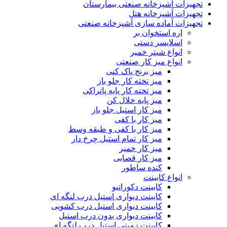
تجهیزات آشپزخانه صنعتی بیمارستان
تجهیزات آشپزخانه هتل
تجهیزات آماده سازی آشپزخانه صنعتی
اره استخوان بر
اسلایسر دستی
انواع شیتر خمیر
انواع میز کار صنعتی
میز برنج پاک کنی
میز تخته کار جلو باز
میز تخته کار پایه پاتراکی
میز پایه خلال کن
میز کار استیل جلو باز
میز کار با کفی
میز کار با کفی و طبقه وسط
میز کار تمام استیل چرخ دار
میز کار خمیر
میز کار قصابی
کنده ساطور
انواع کابینت
کابینت دکوراتیو
کابینت دیواری استیل درب لنگه ای
کابینت دیواری استیل درب کشویی
کابینت دیواری بدون درب استیل
کابینت زمینی استیل درب لنگه ای