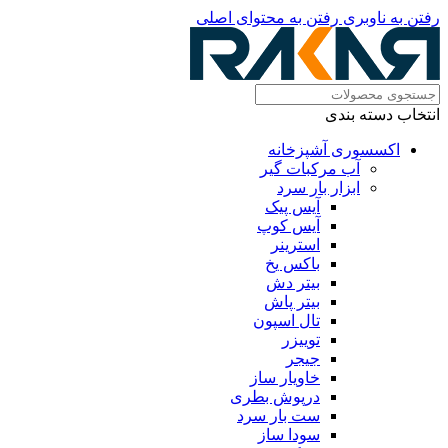
رفتن به ناوبری
رفتن به محتوای اصلی
انتخاب دسته بندی
اکسسوری آشپزخانه
آب مرکبات گیر
ابزار بار سرد
آیس پیک
آیس کوپ
استرینر
باکس یخ
بیتر دش
بیتر پاش
تال اسپون
توییزر
جیجر
خاویار ساز
درپوش بطری
ست بار سرد
سودا ساز