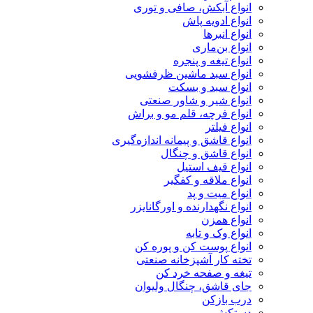
انواع آبکش، صافی و توری
انواع ادویه پاش
انواع انبرها
انواع بن‌ماری
انواع تیغه و پنجره
انواع سبد ماشین ظرفشویی
انواع سبد و بسکت
انواع شیر و شاور صنعتی
انواع فرچه، قلم مو و براش
انواع فیلتر
انواع قاشق و پیمانه اندازه‌گیری
انواع قاشق و چنگال
انواع قیف استیل
انواع ملاقه و کفگیر
انواع میت و پد
انواع نگهدارنده و اورگانایزر
انواع همزن
انواع وک و تابه
انواع پوست کن و پوره کن
تخته کار آشپزخانه صنعتی
تیغه و صفحه خرد کن
جای قاشق، چنگال ولیوان
درب بازکن
دستکش