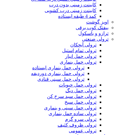
کابینت زمینی بدون درب
کابینت زمینی درب کشویی
کمد 4 طبقه ایستاده
اویز گوشت
بیفتک کوب برقی
ترازو و باسکول
ترولی صنعتی
ترولی آبچکان
ترولی تمام استیل
ترولی حمل انبار
ترولی حمل بنماری
ترولی حمل بنماری ایستاده
ترولی حمل بنماری دوردیفه
ترولی حمل سینی قنادی
ترولی حمل حبوبات
ترولی حمل دیگ
ترولی حمل سبد سرخ کن
ترولی حمل سیخ
ترولی حمل سینی و بنماری
ترولی ساده حمل بنماری
ترولی سرو گرم
ترولی ظروف کثیف
ترولی عمومی