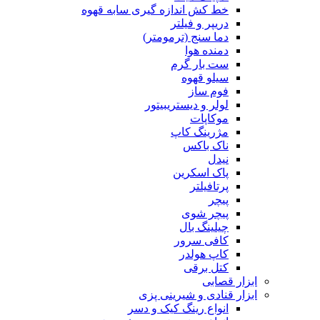
خط کش اندازه گیری سابه قهوه
دریپر و فیلتر
دما سنج (ترمومتر)
دمنده هوا
ست بار گرم
سیلو قهوه
فوم ساز
لولر و دیستریبیتور
موکاپات
مژرینگ کاپ
ناک باکس
نیدل
پاک اسکرین
پرتافیلتر
پیچر
پیچر شوی
چیلینگ بال
کافی سرور
کاپ هولدر
کتل برقی
ابزار قصابی
ابزار قنادی و شیرینی پزی
انواع رینگ کیک و دسر