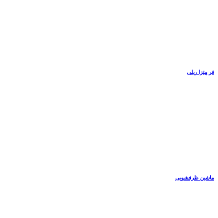
فر پیتزا ریلی
ماشین ظرفشویی