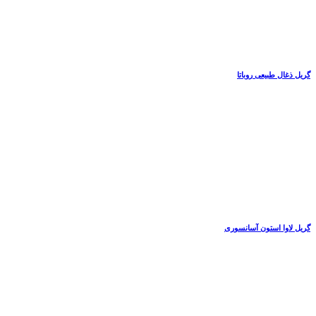
گریل ذغال طبیعی روباتا
گریل لاوا استون آسانسوری