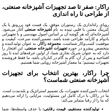
راکار: صفر تا صد تجهیزات آشپزخانه صنعتی،
از طراحی تا راه اندازی
رویای راه‌اندازی یک رستوران موفق، یک فست فود پررونق یا یک
کترینگ معتبر، با قلبی تپنده به نام
آشپزخانه صنعتی
آغاز می‌شود.
آشپزخانه‌ای که هر گوشه آن بر اساس اصول مهندسی و با تجهیزاتی
بادوام و کارآمد طراحی شده باشد، تضمین‌کننده سرعت، کیفیت و
موفقیت کسب‌وکار شماست.
مجموعه راکار
، به عنوان تولیدکننده و
متخصص پیشرو در حوزه
تجهیزات آشپزخانه صنعتی
، این افتخار را
دارد که به عنوان شریک تجاری شما، از اولین جرقه‌های ایده تا روز
افتتاحیه و پس از آن، گام به گام در کنارتان باشد. ما فقط فروشنده
تجهیزات نیستیم؛ ما معمار آشپزخانه رویایی شما هستیم.
چرا راکار، بهترین انتخاب برای تجهیزات
آشپزخانه صنعتی شماست؟
انتخاب تامین‌کننده تجهیزات، یک تصمیم استراتژیک و بلندمدت است.
ما در راکار، با درک کامل این مسئولیت، مزایایی را ارائه می‌دهیم
که ما را از رقبا متمایز می‌کند:
تولیدکننده مستقیم، قیمت رقابتی:
با حذف واسطه‌ها، شما