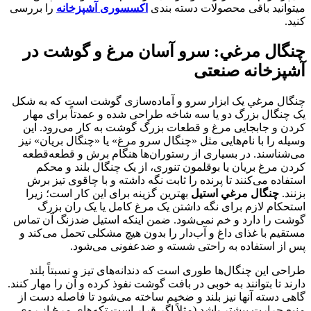
میتوانید باقی محصولات دسته بندی
اکسسوری آشپزخانه
را بررسی
کنید.
چنگال مرغي: سرو آسان مرغ و گوشت در
آشپزخانه صنعتی
چنگال مرغي یک ابزار سرو و آماده‌سازی گوشت است که به شکل
یک چنگال بزرگ دو یا سه شاخه طراحی شده و عمدتاً برای مهار
کردن و جابجایی مرغ و قطعات بزرگ گوشت به کار می‌رود. این
وسیله را با نام‌هایی مثل «چنگال سرو مرغ» یا «چنگال بریان» نیز
می‌شناسند. در بسیاری از رستوران‌ها هنگام برش و قطعه‌قطعه
کردن مرغ بریان یا بوقلمون تنوری، از یک چنگال بلند و محکم
استفاده می‌کنند تا پرنده را ثابت نگه داشته و با چاقوی تیز برش
بزنند.
چنگال مرغي استیل
بهترین گزینه برای این کار است؛ زیرا
استحکام لازم برای نگه داشتن یک مرغ کامل یا یک ران بزرگ
گوشت را دارد و خم نمی‌شود. ضمن اینکه استیل ضدزنگ آن تماس
مستقیم با غذای داغ و آب‌دار را بدون هیچ مشکلی تحمل می‌کند و
پس از استفاده به راحتی شسته و ضدعفونی می‌شود.
طراحی این چنگال‌ها طوری است که دندانه‌های تیز و نسبتاً بلند
دارند تا بتوانند به خوبی در بافت گوشت نفوذ کرده و آن را مهار کنند.
گاهی دسته آنها نیز بلند و ضخیم ساخته می‌شود تا فاصله دست از
منبع حرارت بیشتر باشد (مثلاً اگر قرار است تکه‌های مرغ از روی