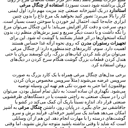
گریل برداشته شود دست نسوزد).
استفاده از چنگال مرغی
استاندارد
در یک آشپزخانه صنعتی چند مزیت مهم دارد: اول ایمنی
کار را بالا می‌برد؛ تصور کنید بخواهید یک مرغ داغ را بدون چنین
ابزاری جابه‌جا کنید، احتمال لیز خوردن یا سوختن دست بسیار است.
دوم، سرعت و دقت کار افزایش می‌یابد؛ با این چنگال می‌توان مرغ
را نگه داشت و با دست دیگر سریع و تمیز برش‌های منظم زد، بدون
اینکه استخوان‌ها در اثر فشار بشکنند یا گوشت له شود. این برای
تجهیزات رستوران مدرن
که روی نحوه ارائه غذا حساس هستند
اهمیت دارد. سوم، کاربردهای چندمنظوره دارد: از چنگال مرغی
می‌توان برای بلند کردن کباب‌های بزرگ، ران گوسفند بریان یا حتی
هندل کردن قطعات بزرگ گوشت هنگام سرخ کردن در دیگ‌های
روغن استفاده کرد.
برخی مدل‌های چنگال مرغی همراه با یک کارد بزرگ به صورت
سرویس عرضه می‌شوند (مثلاً سرویس مخصوص بریان کردن
بوقلمون). اما حتی به صورت تکی هم تهیه این وسیله توصیه
می‌شود. نگهداری آن ساده است؛ به دلیل تمام استیل بودن، می‌توان
آن را در سینک صنعتی به راحتی شست یا در دستگاه‌های ظرفشویی
صنعتی قرار داد. اندازه نسبتاً باریک آن کمک می‌کند در کشو یا
جاقاشقی نیز جای بگیرد. در پایان روز، داشتن
چنگال مرغی
به آشپز
امکان می‌دهد همانند یک سرآشپز حرفه‌ای، فرآیند برش و سرو
گوشت‌های درسته را با مهارت انجام دهد. این هم از آن وسایلی
است که شاید تا وقتی نداشته باشید متوجه نیازش نشوید، اما وقتی