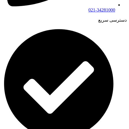
021-34281000
دسترسی سریع