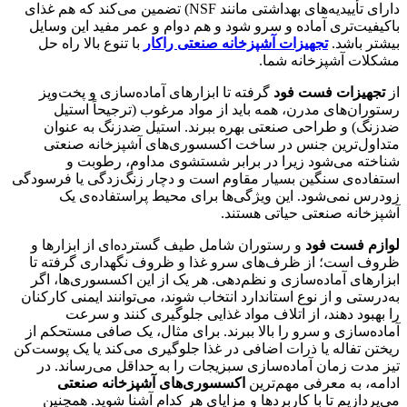
دارای تأییدیه‌های بهداشتی مانند NSF) تضمین می‌کند که هم غذای
باکیفیت‌تری آماده و سرو شود و هم دوام و عمر مفید این وسایل
بیشتر باشد.
تجهیزات آشپزخانه صنعتی راکار
با تنوع بالا راه حل
مشکلات آشپزخانه شما.
از
تجهیزات فست فود
گرفته تا ابزارهای آماده‌سازی و پخت‌وپز
رستوران‌های مدرن، همه باید از مواد مرغوب (ترجیحاً استیل
ضدزنگ) و طراحی صنعتی بهره ببرند. استیل ضدزنگ به عنوان
متداول‌ترین جنس در ساخت اکسسوری‌های آشپزخانه صنعتی
شناخته می‌شود زیرا در برابر شستشوی مداوم، رطوبت و
استفاده‌ی سنگین بسیار مقاوم است و دچار زنگ‌زدگی یا فرسودگی
زودرس نمی‌شود. این ویژگی‌ها برای محیط پراستفاده‌ی یک
آشپزخانه صنعتی حیاتی هستند.
لوازم فست فود
و رستوران شامل طیف گسترده‌ای از ابزارها و
ظروف است؛ از ظرف‌های سرو غذا و ظروف نگهداری گرفته تا
ابزارهای آماده‌سازی و نظم‌دهی. هر یک از این اکسسوری‌ها، اگر
به‌درستی و از نوع استاندارد انتخاب شوند، می‌توانند ایمنی کارکنان
را بهبود دهند، از اتلاف مواد غذایی جلوگیری کنند و سرعت
آماده‌سازی و سرو را بالا ببرند. برای مثال، یک صافی مستحکم از
ریختن تفاله یا ذرات اضافی در غذا جلوگیری می‌کند یا یک پوست‌کن
تیز مدت زمان آماده‌سازی سبزیجات را به حداقل می‌رساند. در
ادامه، به معرفی مهم‌ترین
اکسسوری‌های آشپزخانه صنعتی
می‌پردازیم تا با کاربردها و مزایای هر کدام آشنا شوید. همچنین