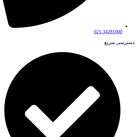
021-34281000
دسترسی سریع