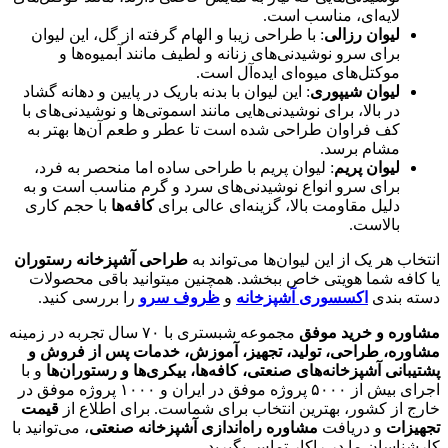
لایه‌ای، مناسب است.
لیوان رزالی
: با طراحی زیبا و الهام گرفته از گل، این لیوان
برای سرو نوشیدنی‌های زنانه و لطیف مانند آبمیوه‌ها و
موکتل‌های میوه‌ای ایده‌آل است.
لیوان شیپوری
: این لیوان با بدنه باریک در پایین و دهانه گشاد
در بالا، برای نوشیدنی‌هایی مانند اسموتی‌ها و نوشیدنی‌های با
کف فراوان طراحی شده است تا عطر و طعم آن‌ها بهتر به
مشام برسد.
لیوان پریم
: لیوان پریم با طراحی ساده اما منحصر به فرد،
برای سرو انواع نوشیدنی‌های سرد و گرم مناسب است و به
دلیل مقاومت بالا، گزینه‌ای عالی برای
کافه‌ها
با حجم کاری
بالاست.
انتخاب هر یک از این لیوان‌ها می‌تواند به
طراحی آشپزخانه رستوران
یا کافه شما هویتی خاص ببخشد. همچنین میتوانید باقی محصولات
دسته بندی
اکسسوری آشپزخانه
و
ظروف سرو
را بررسی کنید.
مشاوره و خرید موفق
مجموعه شبستری با ۷۰ سال تجربه در زمینه
مشاوره، طراحی، تولید، تجهیز، آموزش، خدمات پس از فروش و
پشتیبانی
آشپزخانه‌های صنعتی، کافه‌ها، بیکری‌ها و رستوران‌ها
و با
اجرای بیش از ۵۰۰۰ پروژه موفق در ایران و ۱۰۰۰ پروژه موفق در
خارج از کشور، بهترین انتخاب برای شماست. برای اطلاع از
قیمت
تجهیزات
و دریافت
مشاوره راه‌اندازی آشپزخانه صنعتی
، می‌توانید با
کارشناسان ما در راکار تماس بگیرید.