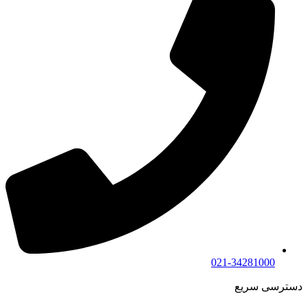
021-34281000
دسترسی سریع