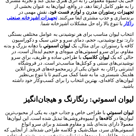
حتی یک آبمیوه معمولی را به اثری هنری تبدیل کند و تجربه مشتری
را به طور کامل ارتقا دهد. در واقع، لیوان‌ها به عنوان بخشی از
تجهیزات رستوران مدرن
و
لوازم فست فود
، نقش مهمی در
برندسازی و جذب مشتری ایفا می‌کنند.
تجهیزات آشپزخانه صنعتی
راکار
با تنوع بالا راه حل مشکلات آشپزخانه شما.
انتخاب لیوان مناسب برای هر نوشیدنی به عوامل مختلفی بستگی
دارد: نوع نوشیدنی، حجم، دمای سرو و حتی سبک و دکوراسیون
کافه یا رستوران. برای مثال، یک
ليوان اسموتي
با دهانه بزرگ و بدنه
مقاوم، برای سرو اسموتی‌های میوه‌ای و حجیم ایده‌آل است، در
حالی که یک
لیوان کلاسیک
با طراحی ساده و ظریف، برای سرو
نوشیدنی‌های سنتی و کوکتل‌ها مناسب‌تر است. در فروشگاه
اینترنتی راکار، به عنوان یکی از زیرمجموعه‌های فروش آنلاین
هلدینگ شبستری، ما به شما کمک می‌کنیم تا با تنوع بی‌نظیر
لیوان‌های کافه‌ای، بهترین انتخاب را برای کسب‌وکار خود داشته
باشید.
ليوان اسموتي: رنگارنگ و هیجان‌انگیز
ليوان اسموتي
با طراحی خاص و جذاب خود، به یکی از محبوب‌ترین
لیوان‌ها در
کافه‌ها
و آبمیوه‌فروشی‌ها تبدیل شده است. این لیوان‌ها
معمولاً دارای بدنه‌ای بلند و مقاوم هستند و برای سرو انواع
اسموتی‌های سرد، میلک‌شیک و گلاسه طراحی شده‌اند. از آنجایی که
اسموتی‌ها اغلب با میوه‌ها و تزئینات متنوع سرو می‌شوند، استفاده