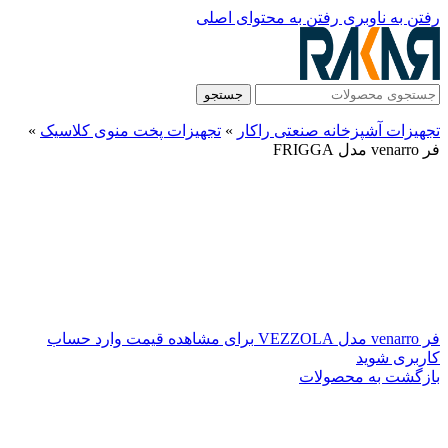
رفتن به ناوبری
رفتن به محتوای اصلی
جستجو
تجهیزات آشپزخانه صنعتی راکار
»
تجهیزات پخت منوی کلاسیک
»
فر venarro مدل FRIGGA
فر venarro مدل VEZZOLA
برای مشاهده قیمت وارد حساب
کاربری شوید
بازگشت به محصولات