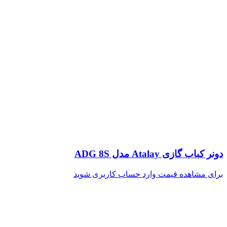
دونر کباب گازی Atalay مدل ADG 8S
برای مشاهده قیمت وارد حساب کاربری شوید