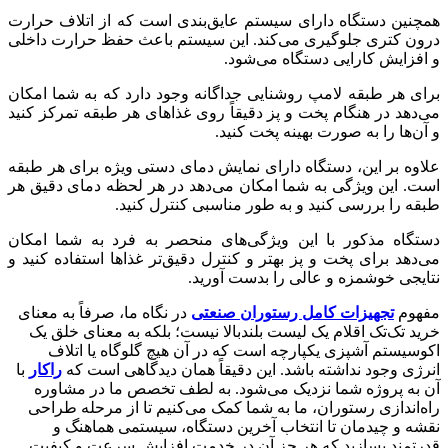
همچنین دستگاه دارای سیستم عایق‌بندی است که از اتلاف حرارت
درون کتری جلوگیری می‌کند. این سیستم باعث حفظ حرارت داخلی
و افزایش کارایی دستگاه می‌شود.
برای هر طبقه لامپ روشنایی جداگانه وجود دارد که به شما امکان
می‌دهد در هنگام پخت و پز دقیقاً روی غذاهای هر طبقه تمرکز کنید
و آن‌ها را به صورت بهینه پخت کنید.
علاوه بر این، دستگاه دارای نمایش دمای دستی ویژه برای هر طبقه
است. این ویژگی به شما امکان می‌دهد در هر لحظه دمای دقیق هر
طبقه را بررسی کنید و به طور مناسبی کنترل کنید.
دستگاه مذکور با این ویژگی‌های منحصر به فرد به شما امکان
می‌دهد برای پخت و پز بهتر و کنترل دقیق‌تر غذاها استفاده کنید و
نتایجی خوشمزه و عالی را بدست آورید.
مفهوم
تجهیزات کامل رستوران صنعتی
در نگاه ما، صرفاً به معنای
خرید تک‌تک اقلام یک لیست بلندبالا نیست؛ بلکه به معنای خلق یک
اکوسیستم آشپزی یکپارچه است که در آن هیچ گلوگاه یا اتلاف
انرژی وجود نداشته باشد. این دقیقاً همان دیدگاهی است که
راکار
با
آن به پروژه شما نزدیک می‌شود. به لطف تخصص ما در مشاوره
راه‌اندازی رستوران، ما به شما کمک می‌کنیم تا از مرحله طراحی
نقشه و چیدمان تا انتخاب آخرین دستگاه، سیستمی هماهنگ و
قدرتمند بسازید که هر جز آن در خدمت افزایش سرعت و کیفیت