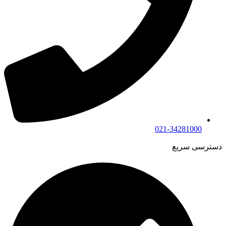
021-34281000
دسترسی سریع