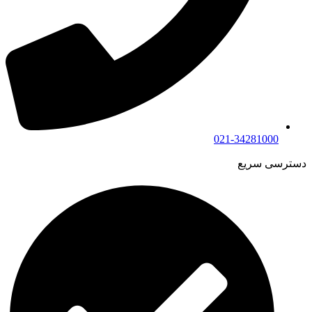
021-34281000
دسترسی سریع