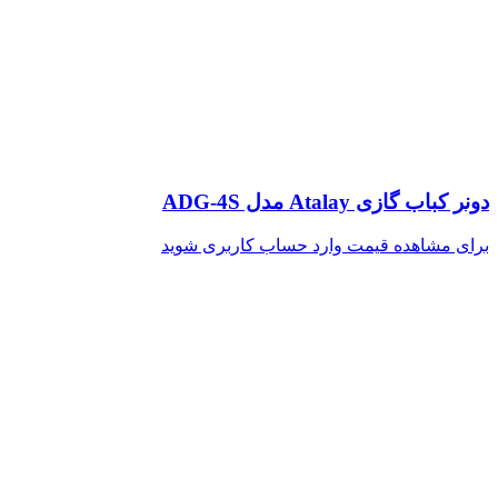
دونر کباب گازی Atalay مدل ADG-4S
برای مشاهده قیمت وارد حساب کاربری شوید