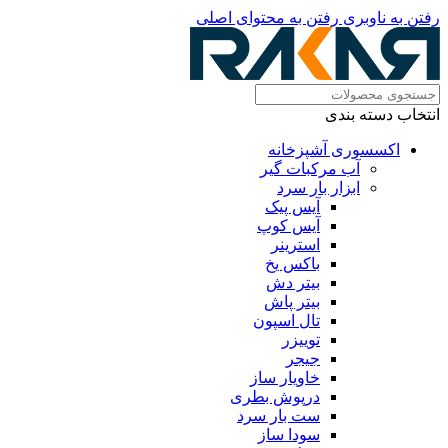
رفتن به ناوبری
رفتن به محتوای اصلی
انتخاب دسته بندی
اکسسوری آشپزخانه
آب مرکبات گیر
ابزار بار سرد
آیس پیک
آیس کوپ
استرینر
باکس یخ
بیتر دش
بیتر پاش
تال اسپون
توییزر
جیجر
خاویار ساز
درپوش بطری
ست بار سرد
سودا ساز