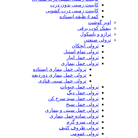
کابینت زمینی بدون درب
کابینت زمینی درب کشویی
کمد 4 طبقه ایستاده
اویز گوشت
بیفتک کوب برقی
ترازو و باسکول
ترولی صنعتی
ترولی آبچکان
ترولی تمام استیل
ترولی حمل انبار
ترولی حمل بنماری
ترولی حمل بنماری ایستاده
ترولی حمل بنماری دوردیفه
ترولی حمل سینی قنادی
ترولی حمل حبوبات
ترولی حمل دیگ
ترولی حمل سبد سرخ کن
ترولی حمل سیخ
ترولی حمل سینی و بنماری
ترولی ساده حمل بنماری
ترولی سرو گرم
ترولی ظروف کثیف
ترولی عمومی