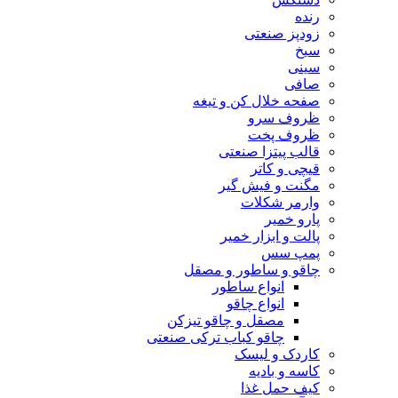
رنده
زودپز صنعتی
سیخ
سینی
صافی
صفحه خلال کن و تیغه
ظروف سرو
ظروف پخت
قالب پیتزا صنعتی
قیچی و کاتر
مگنت و فیش گیر
وارمر شکلات
پارو خمیر
پالت و ابزار خمیر
پمپ سس
چاقو و ساطور و مصقل
انواع ساطور
انواع چاقو
مصقل و چاقو تیزکن
چاقو کباب ترکی صنعتی
کاردک و لیسک
کاسه و بادیه
کیف حمل غذا