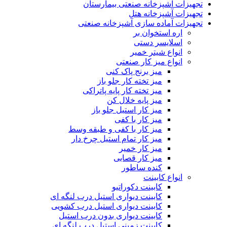
تجهیزات آشپزخانه صنعتی بیمارستان
تجهیزات آشپزخانه هتل
تجهیزات آماده سازی آشپزخانه صنعتی
اره استخوان بر
اسلایسر دستی
انواع شیتر خمیر
انواع میز کار صنعتی
میز برنج پاک کنی
میز تخته کار جلو باز
میز تخته کار پایه پاتراکی
میز پایه خلال کن
میز کار استیل جلو باز
میز کار با کفی
میز کار با کفی و طبقه وسط
میز کار تمام استیل چرخ دار
میز کار خمیر
میز کار قصابی
کنده ساطور
انواع کابینت
کابینت دکوراتیو
کابینت دیواری استیل درب لنگه ای
کابینت دیواری استیل درب کشویی
کابینت دیواری بدون درب استیل
کابینت زمینی استیل درب لنگه ای