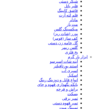
شیکر دستی
فلیر باتل
قاشق کاپینگ
قلم لته آرت
مادلر
مت بار
میکسینگ گلس
پورر (شات ریز)
کف ساز (فومر)
گل خامه زن دستی
گلس ریمر
یخ فلزی
ابزار بار گرم
آینه شات اسپرسو
استند پورتافیلتر
اسپری آب
اسکیل
انواع فانل و دوزینگ رینگ
بانکه نگهداری قهوه و چای
براش و فرچه
بسکت
تمپر برقی
تمپر قهوه دستی
تمپینگ میت