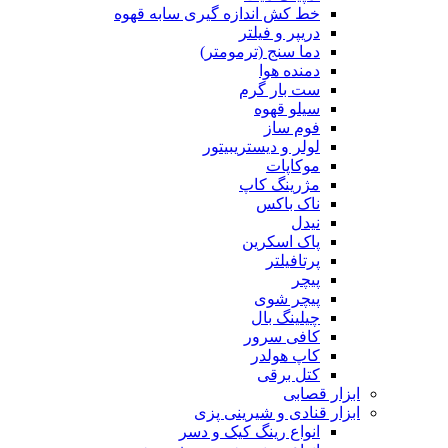
خط کش اندازه گیری سابه قهوه
دریپر و فیلتر
دما سنج (ترمومتر)
دمنده هوا
ست بار گرم
سیلو قهوه
فوم ساز
لولر و دیستریبیتور
موکاپات
مژرینگ کاپ
ناک باکس
نیدل
پاک اسکرین
پرتافیلتر
پیچر
پیچر شوی
چیلینگ بال
کافی سرور
کاپ هولدر
کتل برقی
ابزار قصابی
ابزار قنادی و شیرینی پزی
انواع رینگ کیک و دسر