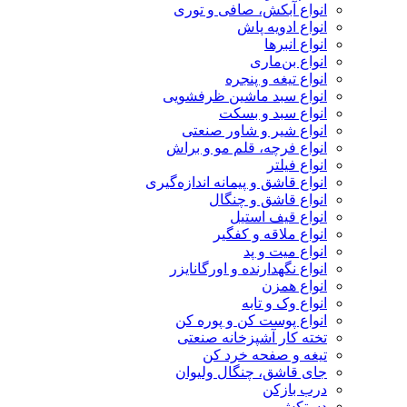
انواع آبکش، صافی و توری
انواع ادویه پاش
انواع انبرها
انواع بن‌ماری
انواع تیغه و پنجره
انواع سبد ماشین ظرفشویی
انواع سبد و بسکت
انواع شیر و شاور صنعتی
انواع فرچه، قلم مو و براش
انواع فیلتر
انواع قاشق و پیمانه اندازه‌گیری
انواع قاشق و چنگال
انواع قیف استیل
انواع ملاقه و کفگیر
انواع میت و پد
انواع نگهدارنده و اورگانایزر
انواع همزن
انواع وک و تابه
انواع پوست کن و پوره کن
تخته کار آشپزخانه صنعتی
تیغه و صفحه خرد کن
جای قاشق، چنگال ولیوان
درب بازکن
دستکش