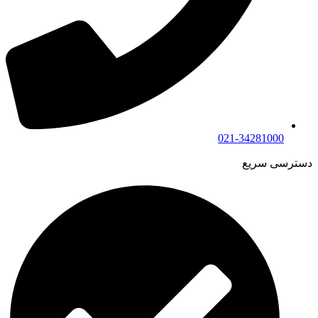
021-34281000
دسترسی سریع