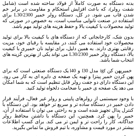
بدنه دستگاه به صورت کاملاً از فولاد ساخته شده است (شامل
شفت رولر)، که باعث افزایش استحکام و مقاومت در برابر خم
شدن قاب می شود. در کل، دستگاه رولر خمیر 2300/L30 برای
استفاده در صنعت نانوایی مناسب است، به خصوص در صورتی که
تولید محصولات با کیفیت بالا و حفظ هزینه های تولید مهم باشد.
بدون شک، کارخانجاتی که از دستگاه های با کیفیت بالا برای تولید
محصولات خود استفاده می کنند، در مقایسه با رقبای خود، مزیت
رقابتی بهتری دارند. به همین دلیل، برای تولید نان خمیری با کیفیت
بالا، دستگاه رولر خمیر 2300/L30 می تواند یکی از بهترین گزینه های
انتخاب شما باشد.
خمیرپهن کن igf مدل l30 و l40 یک دستگاه صنعتی است که برای
پهن کردن خمیر پیتزا و تهیه یک صفحه ی دایره ای به کار می رود.
این دستگاه دارای دو جفت رولر قابل تنظیم است که به شما امکان
می دهد یک صفحه ی خمیر با ضخامت دلخواه تولید کنید.
با وجود سیستمی از رولرهای پایینی و رولر غیر فعال، فرآیند قرار
دادن خمیر در دستگاه ساده تر و سریع تر خواهد بود. این دستگاه با
کنترل پدال تجهیز شده است و به راحتی می توان با استفاده از آن،
خمیر را پهن کرد. همچنین، این دستگاه با داشتن محافظ رولر
جداگانه، کار را راحت تر و ایمن تر می کند. برای کسب اطلاعات
بیشتر در مورد قیمت و مشاوره، با تیم فروش ما تماس بگیرید.