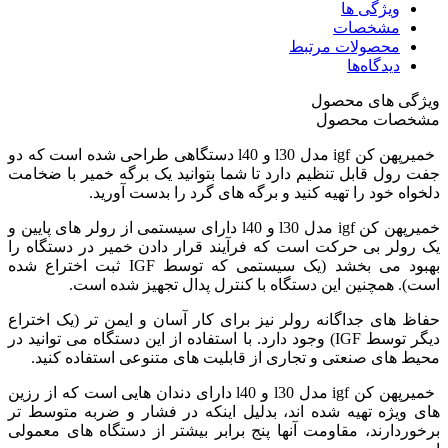
ویژگی ها
مشخصات
محصولات مرتبط
دیدگاه‌ها
ویژگی های محصول
مشخصات محصول
خمیرپهن کن igf مدل l30 و l40 دستگاهی طراحی شده است که دو
جفت رول قابل تنظیم دارد تا شما بتوانید یک برگه خمیر با ضخامت
دلخواه خود را تهیه کنید و برگه های گرد را بدست آورید.
خمیرپهن کن igf مدل l30 و l40 دارای سیستمی از رولر های پایین و
یک رولر بی حرکت است که فرآیند قرار دادن خمیر در دستگاه را
بهبود می بخشد (یک سیستمی که توسط IGF ثبت اختراع شده
است). همچنین این دستگاه با کنترل پدال تجهیز شده است.
حفاظ های جداگانه رولر نیز برای کار آسان و ایمن تر (یک اختراع
دیگر توسط IGF) وجود دارد. با استفاده از این دستگاه می توانید در
محیط های صنعتی و تجاری از قابلیت های متنوعی استفاده کنید.
خمیرپهن کن igf مدل l30 و l40 دارای دندان هایی است که از رزین
های ویژه تهیه شده اند، بدلیل اینکه در فشار و ضربه متوسط تر
برخوردارند، مقاومت آنها پنج برابر بیشتر از دستگاه های معمولی