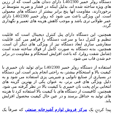
دستگاه رولر خمیر 2300/L40 دارای دندان هایی است که از رزین
های ویژه ساخته شده اند، بدلیل اینکه در فشار و ضربه متوسط تر
برخوردارند، مقاومت آنها پنج برابر بیشتر از دستگاه های معمولی
است. این ویژگی باعث می شود که رولر خمیر 2300/L40 دارای
عمر طولانی تری باشد و موجب کاهش هزینه های تعمیر و نگهداری
گردد.
همچنین، این دستگاه دارای پنل کنترل دیجیتال است که قابلیت
تنظیم و کنترل دما و سرعت دستگاه را فراهم می کند. قابلیت
سفارشی سازی ابعاد دستگاه نیز از ویژگی های دیگر آن است.
همچنین، بدنه دستگاه به صورت کامل از فولاد ساخته شده است
(شامل شفت رولر)، که باعث افزایش استحکام و مقاومت در برابر
خم شدن قاب می شود.
استفاده از دستگاه رولر خمیر 2300/L40 برای تولید نان خمیری با
کیفیت بالا و استحکام بیشتر، به راحتی انجام پذیر است. این دستگاه
در بسیاری از صنایع نانوایی و شیرینی پزی استفاده می شود و به
دلیل ویژگی های فنی برتر، به عنوان یکی از بهترین گزینه های
انتخابی برای پخت نان خمیری با کیفیت بالا در نظر گرفته می شود.
همچنین، کافیست از دستگاه های با کیفیت بالا استفاده کرد تا هزینه
های تولید به حداقل برسند و در عین حال کیفیت محصول افزایش
یابد.
پیدا کردن یک
مرکز فروش لوازم آشپزخانه صنعتی
که صرفاً یک