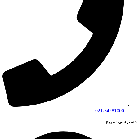
021-34281000
دسترسی سریع