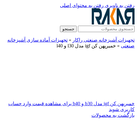
رفتن به ناوبری
رفتن به محتوای اصلی
جستجو
تجهیزات آشپزخانه صنعتی راکار
»
تجهیزات آماده سازی آشپزخانه
صنعتی
»
خمیرپهن کن igf مدل l30 و l40
خمیرپهن کن igf مدل b30 و b40
برای مشاهده قیمت وارد حساب
کاربری شوید
بازگشت به محصولات