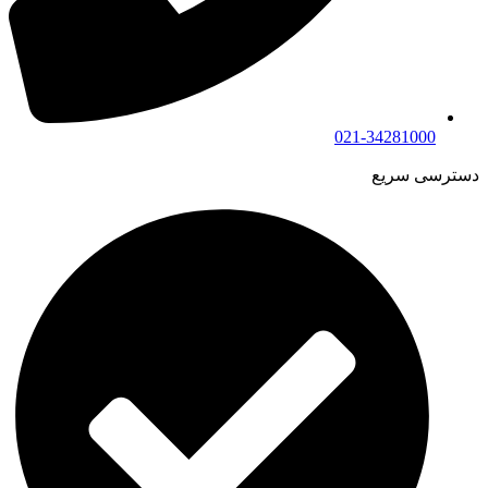
021-34281000
دسترسی سریع