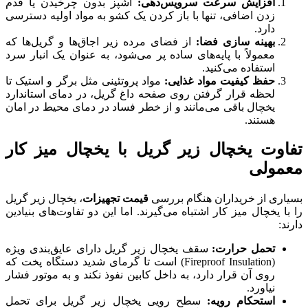
افزایش سرعت سرویس‌دهی:
آشپز بدون چرخیدن یا قدم
زدن اضافی، تنها با باز کردن یک کشو به مواد اولیه دسترسی
دارد.
بهینه سازی فضا:
از فضای مرده زیر اجاق‌ها و گریل‌ها که
معمولاً با پایه‌های ساده پر می‌شود، به عنوان یک انبار سرد
استفاده می‌کنید.
حفظ کیفیت مواد غذایی:
مواد پروتئینی مثل برگر و استیک تا
لحظه قرار گرفتن روی صفحه داغ گریل، در دمای استاندارد
یخچال باقی می‌مانند و از خطر فساد در دمای محیط در امان
هستند.
تفاوت یخچال زیر گریل با یخچال میز کار
معمولی
بسیاری از خریداران هنگام بررسی
قیمت تجهیزات
، یخچال زیر گریل
را با یخچال میز کار اشتباه می‌گیرند. اما این دو تفاوت‌های بنیادین
دارند:
تحمل حرارت:
سقف یخچال زیر گریل دارای عایق‌بندی ویژه
(Fireproof Insulation) است تا گرمای شدید دستگاه پخت که
روی آن قرار دارد، به داخل کابین نفوذ نکند و به موتور فشار
نیاورد.
استحکام رویه:
سطح رویی یخچال زیر گریل برای تحمل