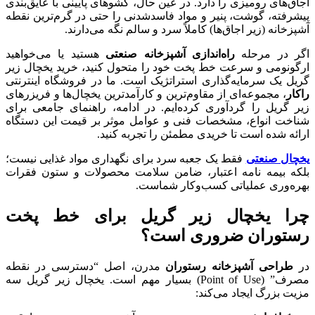
اجاق‌های رومیزی را دارد. در عین حال، کشوهای پایینی با عایق‌بندی
پیشرفته، گوشت، پنیر و مواد فاسدشدنی را حتی در گرم‌ترین نقطه
آشپزخانه (زیر اجاق‌ها) کاملاً سرد و سالم نگه می‌دارند.
اگر در مرحله
راه‌اندازی آشپزخانه صنعتی
هستید یا می‌خواهید
ارگونومی و سرعت خط پخت خود را متحول کنید، خرید یخچال زیر
گریل یک سرمایه‌گذاری استراتژیک است. ما در فروشگاه اینترنتی
راکار
، مجموعه‌ای از مقاوم‌ترین و کارآمدترین یخچال‌ها و فریزرهای
زیر گریل را گردآوری کرده‌ایم. در ادامه، راهنمای جامعی برای
شناخت انواع، مشخصات فنی و عوامل موثر بر قیمت این دستگاه
ارائه شده است تا خریدی مطمئن را تجربه کنید.
یخچال صنعتی
فقط یک جعبه سرد برای نگهداری مواد غذایی نیست؛
بلکه بیمه نامه اعتبار، ضامن سلامت محصولات و ستون فقرات
بهره‌وری عملیاتی کسب‌وکار شماست.
چرا یخچال زیر گریل برای خط پخت
رستوران ضروری است؟
در
طراحی آشپزخانه رستوران
مدرن، اصل “دسترسی در نقطه
مصرف” (Point of Use) بسیار مهم است. یخچال زیر گریل سه
مزیت بزرگ ایجاد می‌کند: