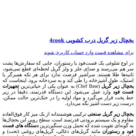
یخچال زیر گریل درب کشویی 4cook
برای مشاهده قیمت وارد حساب کاربری شوید
در اوج شلوغی یک فست‌فود یا رستوران، جایی که سفارش‌ها پشت
سر هم می‌رسند و صدای جلز و ولز گریل لحظه‌ای قطع نمی‌شود،
ثانیه‌ها طلا هستند. سرآشپز فرصت ندارد برای هر تکه همبرگر یا
استیک، طول آشپزخانه را طی کند و به سردخانه برود. اینجاست که
یخچال زیر گریل
(Chef Base) به عنوان یکی از حیاتی‌ترین
تجهیزات
فست فود
وارد عمل می‌شود. این دستگاه قدرتمند، دقیقاً در زیر
خط پخت قرار می‌گیرد و مواد اولیه را در خنک‌ترین حالت ممکن،
درست زیر دست آشپز نگه می‌دارد.
یخچال زیر گریل صنعتی
ترکیبی هوشمندانه از یک میز کار فوق‌العاده
مقاوم و یک سیستم برودتی قدرتمند است. سطح رویی این یخچال‌ها
به گونه‌ای تقویت شده که تحمل وزن سنگین‌ترین
دستگاه های فست
فود و رستوران
مانند گریل‌های ذغالی، گریل‌های روغنی (تخت) و