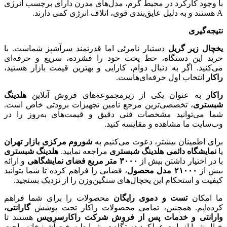
با وجود کارکرد در محیط گرم، مدل‌های مدرن دارای برچسب انرژی
A هستند و به دلیل عایق‌بندی قوی، اتلاف انرژی کمی دارند.
نتیجه‌گیری
یخچال زیر گریل
دستیار نامرئی اما قدرتمند سرآشپز شماست. با
خرید این دستگاه، خط پخت خود را فشرده، سریع و حرفه‌ای
می‌کنید. اگر به دنبال دوام، کارایی و بهترین قیمت بازار هستید،
راکار
انتخاب اول حرفه‌ای‌هاست.
راکار
به عنوان یکی از زیرمجموعه‌های فروش آنلاین
هلدینگ
شبستری
، تخصصی‌ترین مرجع تامین تجهیزات برودتی خاص است.
شما می‌توانید مشخصات فنی دقیق و قیمت‌های به‌روز را در
وب‌سایت ما مشاهده و مقایسه کنید.
برای اطمینان بیشتر، دعوت می‌کنیم به
شوروم مرکزی بازار تهران
یا
نمایشگاه دائمی هلدینگ شبستری
مراجعه نمایید.
هلدینگ شبستری
با در اختیار داشتن بیش از
۳۰۰۰
متر مربع فضای نمایشگاهی
و ارائه
بیش از
۲۱۰۰۰
مدل محصول
، فضایی را فراهم کرده تا شما بتوانید
کیفیت و استحکام این یخچال‌های سنگین‌وزن را از نزدیک بسنجید.
ما امکان
تست و دموی رایگان
محصولات را برای شما فراهم
کرده‌ایم. همچنین، تمامی محصولات راکار تحت پوشش
گارانتی،
وارانتی و خدمات پس از فروش شرکت راکارسرویس
هستند تا
خیال شما از بابت عملکرد دستگاه در شرایط سخت آشپزخانه راحت