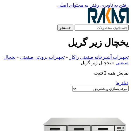
رفتن به ناوبری
رفتن به محتوای اصلی
جستجو
یخچال زیر گریل
تجهیزات آشپزخانه صنعتی راکار
»
تجهیزات برودتی صنعتی
»
یخچال
صنعتی
»
یخچال زیر گریل
نمایش همه 2 نتیجه
فیلترها