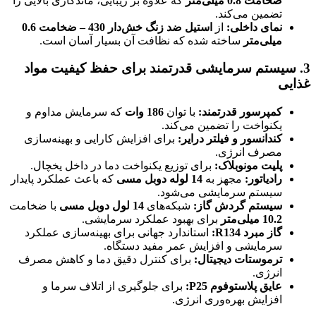
ضخامت 0.8 میلی‌متر
که علاوه بر زیبایی، ماندگاری بالایی را
تضمین می‌کند.
نمای داخلی
:
از
استیل ضد زنگ خش‌دار 430 – ضخامت 0.6
میلی‌متر
ساخته شده که نظافت آن بسیار آسان است.
3.
سیستم سرمایشی قدرتمند برای حفظ کیفیت مواد
غذایی
کمپرسور قدرتمند
:
با توان
186
وات
که سرمایش مداوم و
یکنواخت را تضمین می‌کند.
کندانسور و فیلتر درایر
:
برای افزایش کارایی و بهینه‌سازی
مصرف انرژی.
پلیت مونوبلاک
:
برای توزیع یکنواخت دما در داخل یخچال.
رادیاتور
:
مجهز به
14
لوله دوبل مسی
که باعث عملکرد پایدار
سیستم سرمایشی می‌شود.
سیستم گردش گاز
:
شبکه‌های
14
لول دوبل مسی
با ضخامت
10.2
میلی‌متر
برای بهبود عملکرد سرمایشی.
گاز مبرد
R134:
استاندارد جهانی برای بهینه‌سازی عملکرد
سرمایشی و افزایش عمر مفید دستگاه.
ترموستات دیجیتال
:
برای کنترل دقیق دما و کاهش مصرف
انرژی.
عایق پلاستوفوم
P25:
برای جلوگیری از اتلاف سرما و
افزایش بهره‌وری انرژی.