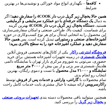
کافه‌ها
– نگهداری انواع مواد خوراکی و نوشیدنی‌ها در بهترین
شرایط.
همین حالا یخچال زیر گریل درب دار 4COOK را سفارش دهید
!
اگر
به دنبال
یک دستگاه حرفه‌ای با دو عملکرد سرمایشی و گرمایشی
هستید،
دستگاه یخچال زیر گریل درب دار 4COOK
بهترین گزینه
برای شماست. کیفیت بالا، طراحی صنعتی و امکان سفارشی‌سازی،
این محصول را به انتخابی ایده‌آل برای هر نوع کسب‌وکاری در حوزه
آشپزخانه‌های صنعتی و رستورانی
تبدیل کرده است. پس
همین حالا
سفارش دهید و عملکرد آشپزخانه خود را به سطح بالاتری ببرید
!
فروشگاه اینترنتی راکار
یکی از کانال‌های تخصصی فروش آنلاین
هلدینگ شبستری
در زمینه تجهیزات آشپزخانه هستش. برای خرید
حضوری، می‌تونی به شوروم مرکزی بازار تهران یا نمایشگاه دائمی
هلدینگ شبستری سر بزنی و از بین بیش از
۳۰۰۰
متر مربع
نمایشگاه و
۲۱۰۰۰
مدل محصول
با تست و دموی رایگان، بهترین
انتخاب رو انجام بدی.
تمام محصولات با
گارانتی، وارانتی و خدمات پس از فروش
توسط
راکارسرویس
ارائه میشه تا خیال مشتری بابت خدمات کامل راحت
باشه.
همچنین میتوانید باقی محصولات دسته بندی
تجهیزات برودتی صنعتی
و
یخچال زیر گریل
را بررسی کنید.