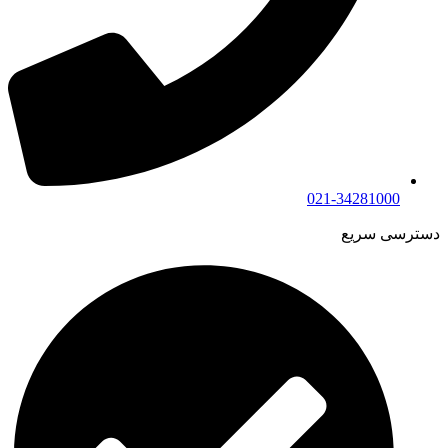
021-34281000
دسترسی سریع