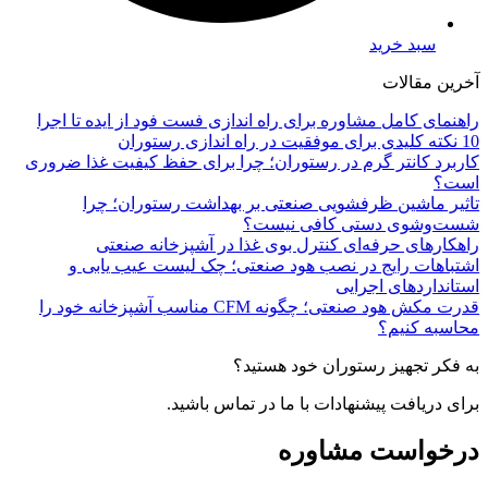
سبد خرید
آخرین مقالات
راهنمای کامل مشاوره برای راه اندازی فست فود از ایده تا اجرا
10 نکته کلیدی برای موفقیت در راه اندازی رستوران
کاربرد کانتر گرم در رستوران؛ چرا برای حفظ کیفیت غذا ضروری
است؟
تاثیر ماشین ظرفشویی صنعتی بر بهداشت رستوران؛ چرا
شست‌وشوی دستی کافی نیست؟
راهکارهای حرفه‌ای کنترل بوی غذا در آشپزخانه صنعتی
اشتباهات رایج در نصب هود صنعتی؛ چک لیست عیب یابی و
استانداردهای اجرایی
قدرت مکش هود صنعتی؛ چگونه CFM مناسب آشپزخانه خود را
محاسبه کنیم؟
به فکر تجهیز رستوران خود هستید؟
برای دریافت پیشنهادات با ما در تماس باشید.
درخواست مشاوره