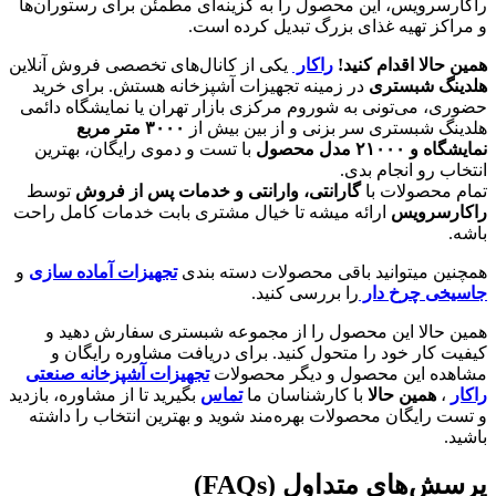
راکارسرویس، این محصول را به گزینه‌ای مطمئن برای رستوران‌ها
و مراکز تهیه غذای بزرگ تبدیل کرده است.
همین حالا اقدام کنید!
راکار
یکی از کانال‌های تخصصی فروش آنلاین
هلدینگ شبستری
در زمینه تجهیزات آشپزخانه هستش. برای خرید
حضوری، می‌تونی به شوروم مرکزی بازار تهران یا نمایشگاه دائمی
هلدینگ شبستری سر بزنی و از بین بیش از
۳۰۰۰
متر مربع
نمایشگاه و
۲۱۰۰۰
مدل محصول
با تست و دموی رایگان، بهترین
انتخاب رو انجام بدی.
تمام محصولات با
گارانتی، وارانتی و خدمات پس از فروش
توسط
راکارسرویس
ارائه میشه تا خیال مشتری بابت خدمات کامل راحت
باشه.
همچنین میتوانید باقی محصولات دسته بندی
تجهیزات آماده سازی
و
جاسیخی چرخ دار
را بررسی کنید.
همین حالا این محصول را از مجموعه شبستری سفارش دهید و
کیفیت کار خود را متحول کنید. برای دریافت مشاوره رایگان و
مشاهده این محصول و دیگر محصولات
تجهیزات آشپزخانه صنعتی
راکار
،
همین حالا
با کارشناسان ما
تماس
بگیرید تا از مشاوره، بازدید
و تست رایگان محصولات بهره‌مند شوید و بهترین انتخاب را داشته
باشید.
پرسش‌های متداول (FAQs)