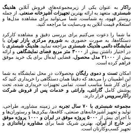
راکار
به عنوان یکی از زیرمجموعه‌های فروش آنلاین
هلدینگ
شبستری
، متعهد به ارائه بهترین
تجهیزات آشپزخانه صنعتی
، از جمله
روستر قهوه، به شماست. شما می‌توانید برای مشاهده مدل‌ها و
استعلام قیمت آنلاین به وب‌سایت ما مراجعه کنید.
ما شما را دعوت می‌کنیم برای بررسی دقیق و مشاهده کارکرد
دستگاه‌ها، به صورت حضوری به
شوروم مرکزی بازار تهران
یا
نمایشگاه دائمی هلدینگ شبستری
مراجعه نمایید.
هلدینگ شبستری
با
در اختیار داشتن بیش از
۳۰۰۰
متر مربع فضای نمایشگاهی
و ارائه
بیش از
۲۱۰۰۰
مدل محصول
، فضایی ایده‌آل برای یک خرید موفق
فراهم کرده است.
امکان
تست و دموی رایگان
محصولات در محل نمایشگاه به شما
این اطمینان را می‌دهد که دقیقاً همان دستگاهی را خریداری کنید که
برای کار شما مناسب است. تمامی تجهیزات خریداری شده، تحت
پوشش کامل
گارانتی، وارانتی و خدمات پس از فروش شرکت
راکارسرویس
قرار دارند.
مجموعه شبستری با
۷۰
سال تجربه
در زمینه مشاوره، طراحی،
تولید و تجهیز آشپزخانه‌های صنعتی، کافه‌ها، بیکری‌ها و رستوران‌ها و
با اجرای بیش از
۵۰۰۰
پروژه موفق در ایران و
۱۰۰۰
پروژه موفق
در خارج از ایران
، بهترین شریک شما برای
مشاوره راه‌اندازی
و
تجهیز کسب‌وکارتان است.