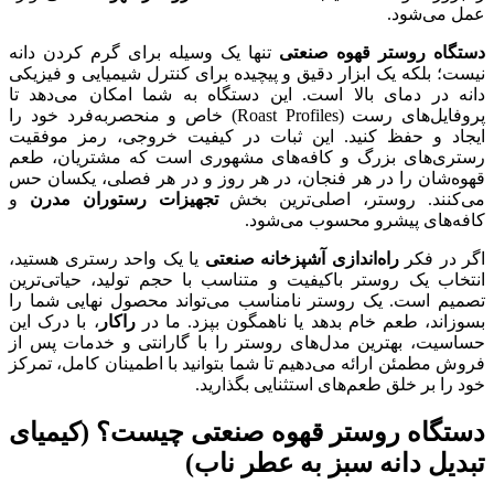
عمل می‌شود.
دستگاه روستر قهوه صنعتی
تنها یک وسیله برای گرم کردن دانه
نیست؛ بلکه یک ابزار دقیق و پیچیده برای کنترل شیمیایی و فیزیکی
دانه در دمای بالا است. این دستگاه به شما امکان می‌دهد تا
پروفایل‌های رست (Roast Profiles) خاص و منحصربه‌فرد خود را
ایجاد و حفظ کنید. این ثبات در کیفیت خروجی، رمز موفقیت
رستری‌های بزرگ و کافه‌های مشهوری است که مشتریان، طعم
قهوه‌شان را در هر فنجان، در هر روز و در هر فصلی، یکسان حس
می‌کنند. روستر، اصلی‌ترین بخش
تجهیزات رستوران مدرن
و
کافه‌های پیشرو محسوب می‌شود.
اگر در فکر
راه‌اندازی آشپزخانه صنعتی
یا یک واحد رستری هستید،
انتخاب یک روستر باکیفیت و متناسب با حجم تولید، حیاتی‌ترین
تصمیم است. یک روستر نامناسب می‌تواند محصول نهایی شما را
بسوزاند، طعم خام بدهد یا ناهمگون بپزد. ما در
راکار
، با درک این
حساسیت، بهترین مدل‌های روستر را با گارانتی و خدمات پس از
فروش مطمئن ارائه می‌دهیم تا شما بتوانید با اطمینان کامل، تمرکز
خود را بر خلق طعم‌های استثنایی بگذارید.
دستگاه روستر قهوه صنعتی چیست؟ (کیمیای
تبدیل دانه سبز به عطر ناب)