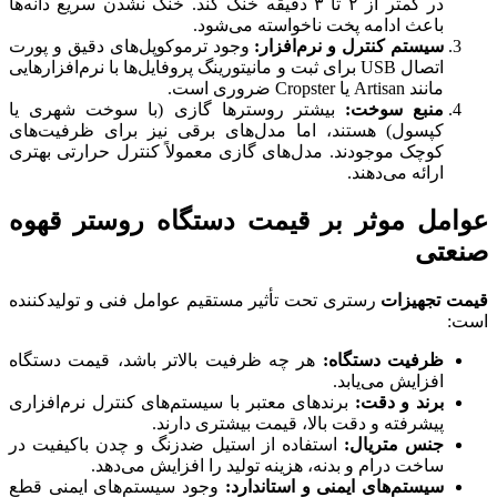
در کمتر از ۲ تا ۳ دقیقه خنک کند. خنک نشدن سریع دانه‌ها
باعث ادامه پخت ناخواسته می‌شود.
سیستم کنترل و نرم‌افزار:
وجود ترموکوپل‌های دقیق و پورت
اتصال USB برای ثبت و مانیتورینگ پروفایل‌ها با نرم‌افزارهایی
مانند Artisan یا Cropster ضروری است.
منبع سوخت:
بیشتر روسترها گازی (با سوخت شهری یا
کپسول) هستند، اما مدل‌های برقی نیز برای ظرفیت‌های
کوچک موجودند. مدل‌های گازی معمولاً کنترل حرارتی بهتری
ارائه می‌دهند.
عوامل موثر بر قیمت دستگاه روستر قهوه
صنعتی
قیمت تجهیزات
رستری تحت تأثیر مستقیم عوامل فنی و تولیدکننده
است:
ظرفیت دستگاه:
هر چه ظرفیت بالاتر باشد، قیمت دستگاه
افزایش می‌یابد.
برند و دقت:
برندهای معتبر با سیستم‌های کنترل نرم‌افزاری
پیشرفته و دقت بالا، قیمت بیشتری دارند.
جنس متریال:
استفاده از استیل ضدزنگ و چدن باکیفیت در
ساخت درام و بدنه، هزینه تولید را افزایش می‌دهد.
سیستم‌های ایمنی و استاندارد:
وجود سیستم‌های ایمنی قطع