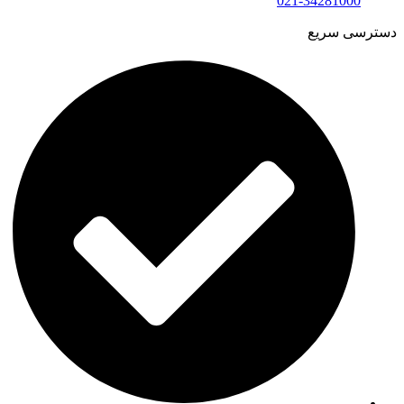
021-34281000
دسترسی سریع