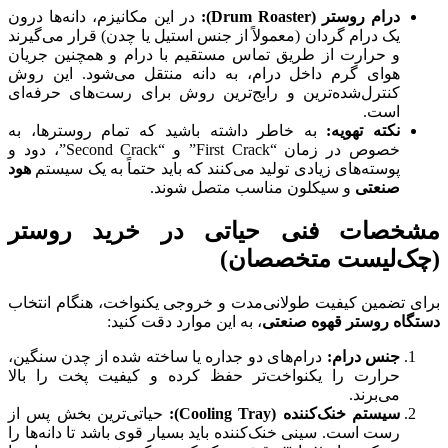
درام روستر (
Drum Roaster
):
در این مکانیزم، دانه‌ها درون
یک درام گردان (معمولاً از جنس استیل یا چدن) قرار می‌گیرند
و حرارت از طریق تماس مستقیم با درام و همچنین جریان
هوای گرم داخل درام، به دانه منتقل می‌شود. این روش
کنترل‌شده‌ترین و رایج‌ترین روش برای رست‌های حرفه‌ای
است.
نکته تهویه:
به خاطر داشته باشید که تمام روسترها، به
خصوص در زمان “First Crack” و “Second Crack”، دود و
پوسته‌های زیادی تولید می‌کنند که باید حتماً به یک سیستم
هود
صنعتی
و سیکلون مناسب متصل شوند.
مشخصات فنی حیاتی در خرید روستر
(چک‌لیست متخصصان)
برای تضمین کیفیت طولانی‌مدت و خروجی یکنواخت، هنگام انتخاب
دستگاه روستر قهوه صنعتی
، به این موارد دقت کنید:
جنس درام:
درام‌های دو جداره یا ساخته شده از چدن سنگین،
حرارت را یکنواخت‌تر حفظ کرده و کیفیت پخت را بالا
می‌برند.
سیستم خنک‌کننده (
Cooling Tray
):
حیاتی‌ترین بخش پس از
رست است. سینی خنک‌کننده باید بسیار قوی باشد تا دانه‌ها را