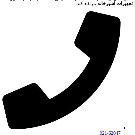
تجهیزات آشپزخانه
مرتفع کند.
021-62047