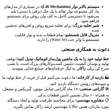
سیستم بالابر نوار (
Lift Mechanism
):
در بسیاری از مدل‌های
ما، کل مجموعه نوار نقاله با یک جک (برقی یا دستی) بلند
می‌شود تا دسترسی کامل به کف وان روغن برای شستشو
فراهم شود.
شیر تخلیه بزرگ:
برای تخلیه سریع روغن و لجن‌های ته‌نشین
شده.
متریال قابل شستشو:
تمام قطعات بدنه و نوار قابلیت
شستشو با واتر جت (Water Jet) را دارند.
دعوت به همکاری صنعتی
خط تولید خود را به یک ماشین پول‌ساز اتوماتیک تبدیل کنید!
توقف
تولید و نوسان کیفیت، دشمن کسب‌وکارهای بزرگ است. با نصب
سرخ کن ریلی
راکار
، به لیگ حرفه‌ای‌های صنایع غذایی بپیوندید.
🏭
بازدید از کارخانه:
ما دعوت می‌کنیم قبل از خرید، از خط تولید ما
و نمونه‌های روشن دستگاه بازدید کنید.
🛠
گارانتی صنعتی:
۱۸ ماه گارانتی شامل موتور، گیربکس و مشعل،
به همراه ۱۰ سال تضمین تامین قطعات یدکی.
📋
مشاوره مهندسی:
برای محاسبه ظرفیت تولید و ابعاد دستگاه
مورد نیازتان، همین حالا با مهندسین ارشد راکار تماس بگیرید.