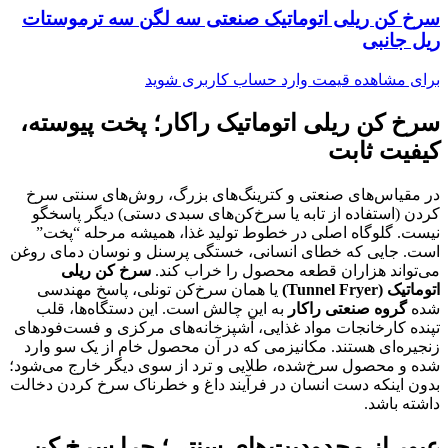
سرخ کن ریلی اتوماتیک صنعتی سه لگن سه ترموستات
ریل جانبی
برای مشاهده قیمت وارد حساب کاربری شوید
سرخ کن ریلی اتوماتیک راکار؛ پخت پیوسته،
کیفیت ثابت
در مقیاس‌های صنعتی و کترینگ‌های بزرگ، روش‌های سنتی سرخ
کردن (استفاده از تابه یا سرخ‌کن‌های سبدی دستی) دیگر پاسخگو
نیست. گلوگاه اصلی در خطوط تولید غذا، همیشه مرحله “پخت”
است. جایی که خطای انسانی، خستگی پرسنل و نوسان دمای روغن
می‌تواند هزاران قطعه محصول را خراب کند.
سرخ کن ریلی
اتوماتیک (
Tunnel Fryer
)
یا همان سرخ‌کن تونلی، پاسخ مهندسی
شده
گروه صنعتی راکار
به این چالش است. این دستگاه‌ها، قلب
تپنده کارخانجات مواد غذایی، آشپزخانه‌های مرکزی و فست‌فودهای
زنجیره‌ای هستند. مکانیزمی که در آن محصول خام از یک سو وارد
شده و محصول سرخ‌شده، طلایی و ترد از سوی دیگر خارج می‌شود؛
بدون اینکه دست انسان در فرآیند داغ و خطرناک سرخ کردن دخالت
داشته باشد.
عبور از محدودیت‌های سنتی؛ چرا سرخ کن