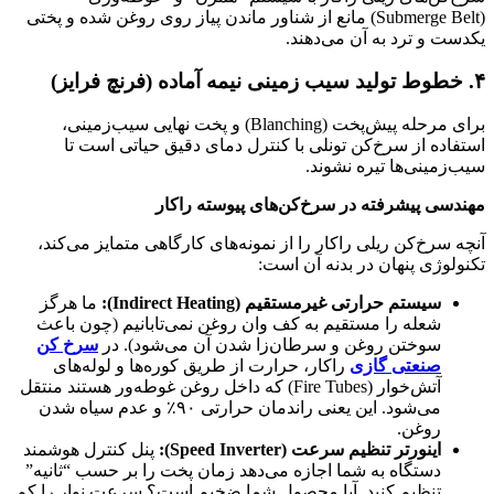
(Submerge Belt) مانع از شناور ماندن پیاز روی روغن شده و پختی
یکدست و ترد به آن می‌دهند.
۴.
خطوط تولید سیب زمینی نیمه آماده (فرنچ فرایز)
برای مرحله پیش‌پخت (Blanching) و پخت نهایی سیب‌زمینی،
استفاده از سرخ‌کن تونلی با کنترل دمای دقیق حیاتی است تا
سیب‌زمینی‌ها تیره نشوند.
مهندسی پیشرفته در سرخ‌کن‌های پیوسته راکار
آنچه سرخ‌کن ریلی راکار را از نمونه‌های کارگاهی متمایز می‌کند،
تکنولوژی پنهان در بدنه آن است:
سیستم حرارتی غیرمستقیم (
Indirect Heating
):
ما هرگز
شعله را مستقیم به کف وان روغن نمی‌تابانیم (چون باعث
سوختن روغن و سرطان‌زا شدن آن می‌شود). در
سرخ کن
صنعتی گازی
راکار، حرارت از طریق کوره‌ها و لوله‌های
آتش‌خوار (Fire Tubes) که داخل روغن غوطه‌ور هستند منتقل
می‌شود. این یعنی راندمان حرارتی ۹۰٪ و عدم سیاه شدن
روغن.
اینورتر تنظیم سرعت (
Speed Inverter
):
پنل کنترل هوشمند
دستگاه به شما اجازه می‌دهد زمان پخت را بر حسب “ثانیه”
تنظیم کنید. آیا محصول شما ضخیم است؟ سرعت نوار را کم