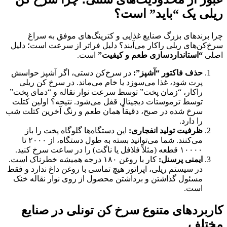
ریلی یک “باید” است؟
چرا برندهای بزرگ صنایع غذایی و کترینگ‌های موفق به سراغ
سرخ‌کن‌های ریلی راکار می‌آیند؟ دلیل فراتر از سرعت است؛ دلیل
اصلی
“استانداردسازی طعم و کیفیت”
است.
حذف فاکتور “آشپز”:
در سرخ‌کن دستی، اگر آشپز حواسش
پرت شود، غذا می‌سوزد یا خام می‌ماند. در سرخ کن ریلی
راکار، “زمان پخت” توسط سرعت نوار نقاله و “دمای پخت”
توسط ترموستات دیجیتال قفل می‌شود. نتیجه؟ اولین کتلت
سرخ شده در صبح، دقیقاً همان طعم و رنگ آخرین کتلت شب
را دارد.
ظرفیت تولید انفجاری:
این دستگاه‌ها گلوگاه پخت را باز
می‌کنند. شما می‌توانید بسته به طول دستگاه، از ۲۰۰۰ تا
۱۰۰۰۰ قطعه (مثلاً فلافل یا ناگت) را در ساعت سرخ کنید.
ایمنی پرسنل:
کار با روغن ۱۸۰ درجه همیشه خطرناک است.
در سیستم ریلی، اپراتور هیچ تماسی با روغن داغ ندارد و فقط
مسئول گذاشتن و برداشتن محصول از روی نوار نقاله خنک
است.
کاربردهای متنوع سرخ کن تونلی در صنایع
مختلف