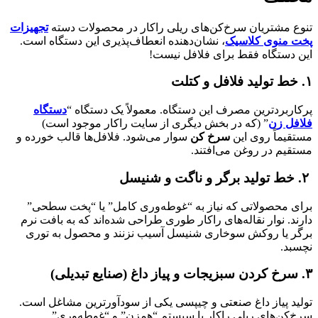
تنوع مشتریان سرخ‌کن‌های ریلی راکار در محصولات دسته
تجهیزات
پخت منوی کلاسیک
، نشان‌دهنده انعطاف‌پذیری این دستگاه است.
این دستگاه فقط برای فلافل نیست!
۱.
خط تولید فلافل و کتلت
پرکاربردترین مصرف این دستگاه. معمولاً یک دستگاه “
دستگاه
فلافل زن
” (که در بخش دیگری از سایت راکار موجود است)
مستقیماً روی این
سرخ کن
سوار می‌شود. فلافل‌ها قالب خورده و
مستقیم در روغن می‌افتند.
۲.
خط تولید برگر و ناگت و شنیسل
برای محصولاتی که نیاز به “غوطه‌وری کامل” یا “پخت سطحی”
دارند. نوار نقاله‌های راکار طوری طراحی شده‌اند که به بافت نرم
برگر یا روکش سوخاری شنیسل آسیب نزنند و محصول به توری
نچسبد.
۳.
سرخ کردن سبزیجات و پیاز داغ (صنایع تبدیلی)
تولید پیاز داغ صنعتی و چیپسی یکی از سودآورترین مشاغل است.
سرخ‌کن‌های ریلی راکار با سیستم “همزن” و “غوطه‌وری”