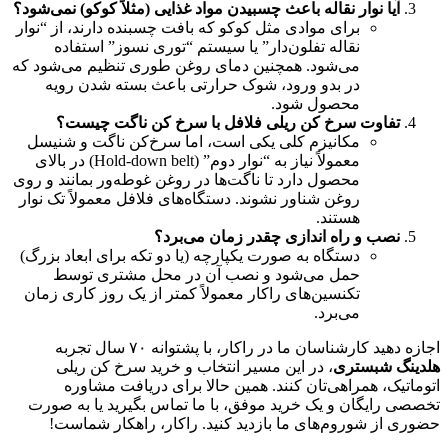
آیا نوار نقاله باعث چسبیدن مواد غذایی (مثلاً کوکو) نمی‌شود؟
برای موادی مثل کوکو که بافت چسبنده دارند، از “نوار
نقاله تفلون‌دار” یا سیستم “توری نسوز” استفاده
می‌شود. همچنین دمای روغن طوری تنظیم می‌شود که
در بدو ورود، شوک حرارتی باعث بسته شدن رویه
محصول شود.
تفاوت سرخ کن ریلی فلافل با سرخ کن ناگت چیست؟
مکانیزم کلی یکی است، اما سرخ‌کن ناگت و شنیسل
معمولاً نیاز به “نوار دوم” (Hold-down belt) در بالای
محصول دارد تا ناگت‌ها در روغن غوطه‌ور بمانند و روی
روغن شناور نشوند. دستگاه‌های فلافل معمولاً تک نوار
هستند.
نصب و راه اندازی چقدر زمان می‌برد؟
دستگاه به صورت یکپارچه (یا دو تکه برای ابعاد بزرگ)
حمل می‌شود و نصب آن در محل مشتری توسط
تکنسین‌های راکار معمولاً کمتر از یک روز کاری زمان
می‌برد.
اجازه دهید کارشناسان ما در راکار، با پشتوانه ۷۰ سال تجربه
هلدینگ شبستری
، در این مسیر انتخاب و خرید سرخ کن ریلی
اتوماتیک، همراهی‌تان کنند. همین حالا برای دریافت مشاوره
تخصصی رایگان و یک خرید موفق، با ما تماس بگیرید یا به صورت
حضوری از شوروم‌های ما بازدید کنید. راکار، راهکار شماست!