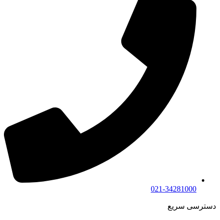
021-34281000
دسترسی سریع