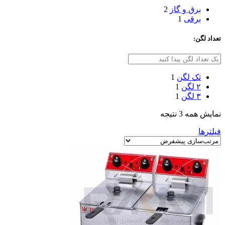
برق و گاز
2
برقی
1
تعداد لگن:
تک لگن
1
۲ لگن
1
۳ لگن
1
نمایش همه 3 نتیجه
فیلترها