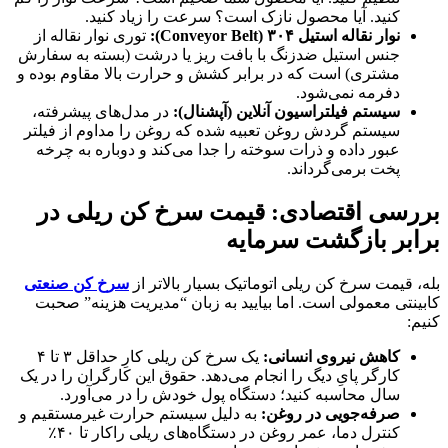
کنید. آیا محصول نازک است؟ سرعت را زیاد کنید.
نوار نقاله استیل
۳۰۴ (
Conveyor Belt
):
توری نوار نقاله از
جنس استیل ضدزنگ با بافت ریز یا درشت (بسته به سفارش
مشتری) است که در برابر کشش و حرارت بالا مقاوم بوده و
دفرمه نمی‌شود.
سیستم فیلتراسیون آنلاین (آپشنال):
در مدل‌های پیشرفته،
سیستم گردش روغن تعبیه شده که روغن را مداوم از فیلتر
عبور داده و ذرات سوخته را جدا می‌کند و دوباره به چرخه
پخت برمی‌گرداند.
بررسی اقتصادی: قیمت سرخ کن ریلی در
برابر بازگشت سرمایه
بله، قیمت سرخ کن ریلی اتوماتیک بسیار بالاتر از
سرخ کن صنعتی
کابینتی معمولی است. اما بیایید به زبان “مدیریت هزینه” صحبت
کنیم:
کاهش نیروی انسانی:
یک سرخ کن ریلی کارِ حداقل ۳ تا ۴
کارگر پایِ دیگ را انجام می‌دهد. حقوق این کارگران را در یک
سال محاسبه کنید؛ دستگاه پول خودش را در می‌آورد.
صرفه‌جویی در روغن:
به دلیل سیستم حرارت غیرمستقیم و
کنترل دما، عمر روغن در دستگاه‌های ریلی راکار تا ۴۰٪