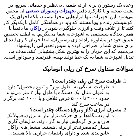
وعده یک رستوران برای ارائه طعمی بی‌نظیر و خدماتی سریع، در
پشت صحنه و با کارکرد دقیق
تجهیزات رستوران صنعتی
آن محقق
می‌شود. این تجهیزات تنها ابزارهایی مجزا نیستند، بلکه اجزای یک
اکوسیستم زنده و پویا هستند که باید در هماهنگی کامل با یکدیگر کار
کنند تا از اتلاف وقت و انرژی جلوگیری شود. در
راکار
، ما دقیقاً با
همین دیدگاه سیستمی به آشپزخانه شما می‌نگریم. به لطف تخصص
عمیق خود در مشاوره راه‌اندازی رستوران، ابتدا جریان کاری ایده‌آل
برای منوی شما را طراحی کرده و سپس تجهیزاتی را پیشنهاد
می‌دهیم که این جریان را به بهترین شکل پشتیبانی کنند. هدف ما،
تبدیل آشپزخانه شما به یک خط تولید بهینه، قدرتمند و سودآور است.
سوالات متداول سرخ کن ریلی اتوماتیک
ظرفیت سرخ کن ریلی چقدر است؟
ظرفیت بستگی به “طول نوار” و “نوع محصول” دارد.
به عنوان مثال، یک دستگاه با طول نوار ۳ متر می‌تواند
حدود ۴۰۰۰ تا ۵۰۰۰ قرص فلافل و یا ۱۰۰۰ عدد برگر را
در ساعت سرخ کند.
مصرف انرژی (گاز و برق) دستگاه چقدر است؟
این دستگاه‌ها برای حرکت نوار نیاز به برق (معمولاً تک
فاز) و برای گرمایش نیاز به گاز دارند. مدل‌های گازی
بسیار کم‌مصرف‌تر از برقی هستند. مشعل‌های راکار
عایق‌بندی شده و دارای راندمان حرارتی بالا هستند.