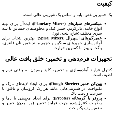
کیفیت
یک خمیر بی‌نقص، پایه و اساس یک شیرینی عالی است.
میکسرهای سیاره‌ای (Planetary Mixers):
ایده‌آل برای تهیه
انواع خامه، باترکریم، خمیر کیک و مخلوط‌های حساس با سه
سری مختلف (شاخ، پنجه، تور).
خمیرگیرهای اسپیرال (Spiral Mixers):
بهترین انتخاب برای
آماده‌سازی خمیرهای سنگین و حجیم مانند خمیر نان فانتزی،
باگت و پیتزا با کمترین حرارت.
تجهیزات فرم‌دهی و تخمیر: خلق بافت عالی
کنترل فرایند آماده‌سازی و تخمیر، کلید رسیدن به بافتی نرم و
لطیف است.
پهن‌کن خمیر (Dough Sheeter):
برای ایجاد لایه‌های نازک و
یکنواخت در شیرینی‌هایی مانند هزارلا، کروسان و باقلوا با
سرعت و دقت بالا.
پروفر یا گرمخانه (Proofer):
برای ایجاد محیطی با دما و
رطوبت کنترل‌شده جهت فرایند تخمیر (ور آمدن) خمیر و
تضمین پف یکنواخت.