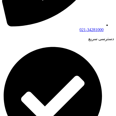
021-34281000
دسترسی سریع