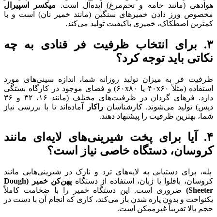
هوادهی (مانند خامه و تخم‌مرغ) ایده‌آل است.
میکسر اسپیرال
مخصوص ورز دادن خمیرهای سنگین (مانند خمیر نان) است و با
کمترین اصطکاک، خمیری باکیفیت تولید می‌کند.
۳. برای انتخاب ظرفیت فر قنادی به چه
نکاتی باید توجه کرد؟
ظرفیت فر به میزان تولید روزانه شما، اندازه سینی‌های مورد
استفاده (مثلاً ۴۰x۶۰ یا ۶۰x۸۰) و فضای موجود در کارگاه بستگی
دارد. فرهای گردان در ظرفیت‌های مختلف (مانند ۱۶، ۳۲ و ۳۶
دیس) تولید می‌شوند. کارشناسان
راکار
آماده‌اند تا با بررسی نیاز
شما، بهترین ظرفیت را پیشنهاد دهند.
۴. آیا برای پخت شیرینی‌های لایه‌ای مانند
کروسان، دستگاه خاصی نیاز است؟
بله، برای دستیابی به لایه‌های ترد و نازک در شیرینی‌هایی مانند
کروسان، باقلوا یا زبان، استفاده از دستگاه
پهن‌کن خمیر (Dough
Sheeter)
ضروری است. این دستگاه خمیر را با ضخامت کاملاً
یکنواخت و بدون پاره شدن باز می‌کند، کاری که انجام آن با دست در
حجم بالا تقریباً غیرممکن است.