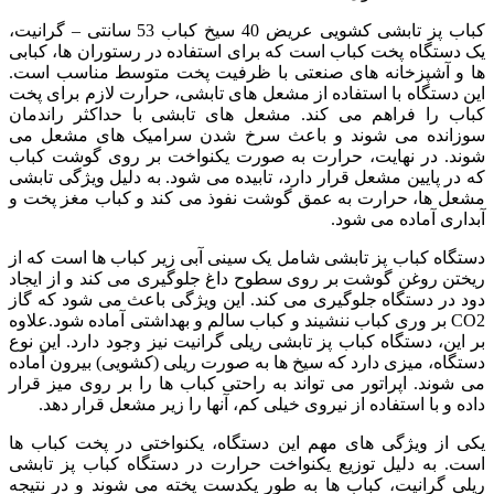
کباب پز تابشی کشویی عریض 40 سیخ کباب 53 سانتی – گرانیت،
یک دستگاه پخت کباب است که برای استفاده در رستوران ها، کبابی
ها و آشپزخانه های صنعتی با ظرفیت پخت متوسط مناسب است.
این دستگاه با استفاده از مشعل های تابشی، حرارت لازم برای پخت
کباب را فراهم می کند. مشعل های تابشی با حداکثر راندمان
سوزانده می شوند و باعث سرخ شدن سرامیک های مشعل می
شوند. در نهایت، حرارت به صورت یکنواخت بر روی گوشت کباب
که در پایین مشعل قرار دارد، تابیده می شود. به دلیل ویژگی تابشی
مشعل ها، حرارت به عمق گوشت نفوذ می کند و کباب مغز پخت و
آبداری آماده می شود.
دستگاه کباب پز تابشی شامل یک سینی آبی زیر کباب ها است که از
ریختن روغن گوشت بر روی سطوح داغ جلوگیری می کند و از ایجاد
دود در دستگاه جلوگیری می کند. این ویژگی باعث می شود که گاز
CO2 بر وری کباب ننشیند و کباب سالم و بهداشتی آماده شود.علاوه
بر این، دستگاه کباب پز تابشی ریلی گرانیت نیز وجود دارد. این نوع
دستگاه، میزی دارد که سیخ ها به صورت ریلی (کشویی) بیرون آماده
می شوند. اپراتور می تواند به راحتی کباب ها را بر روی میز قرار
داده و با استفاده از نیروی خیلی کم، آنها را زیر مشعل قرار دهد.
یکی از ویژگی های مهم این دستگاه، یکنواختی در پخت کباب ها
است. به دلیل توزیع یکنواخت حرارت در دستگاه کباب پز تابشی
ریلی گرانیت، کباب ها به طور یکدست پخته می شوند و در نتیجه