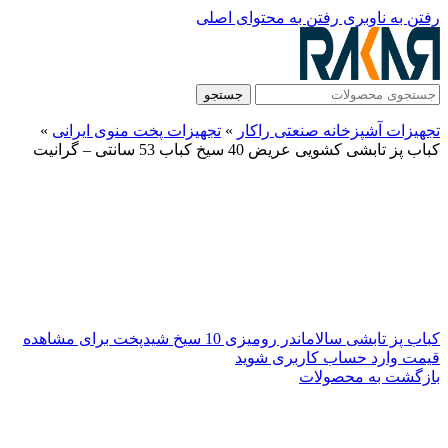
رفتن به ناوبری
رفتن به محتوای اصلی
جستجو
تجهیزات آشپزخانه صنعتی راکار
»
تجهیزات پخت منوی ایرانی
»
کباب پز تابشی کشویی عریض 40 سیخ کباب 53 سانتی – گرانیت
کباب پز تابشی سالاماندر رومیزی 10 سیخ شیدپخت
برای مشاهده
قیمت وارد حساب کاربری شوید
بازگشت به محصولات