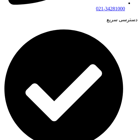
021-34281000
دسترسی سریع