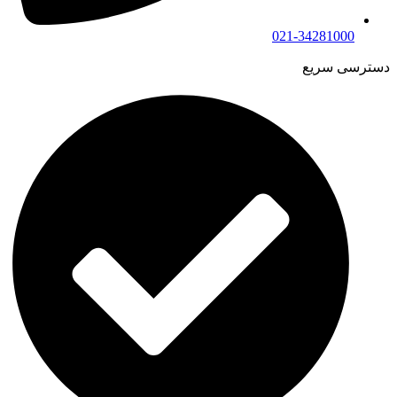
021-34281000
دسترسی سریع