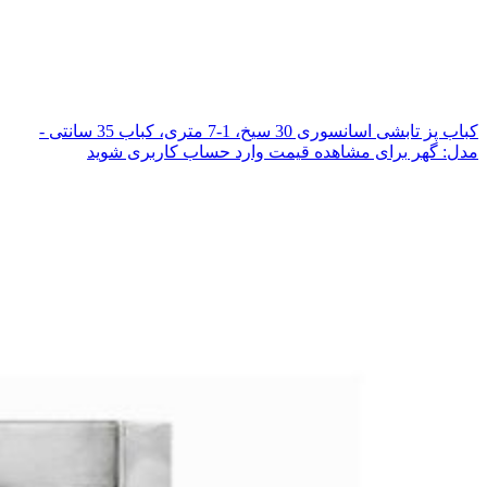
کباب پز تابشی اسانسوری 30 سیخ، 1-7 متری، کباب 35 سانتی -
مدل: گهر
برای مشاهده قیمت وارد حساب کاربری شوید