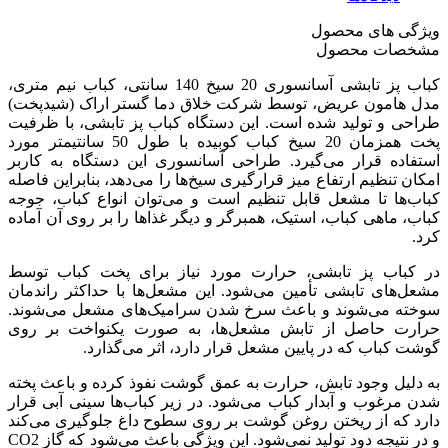
ویژگی های محصول
مشخصات محصول
کباب پز تابشی آسانسوری 20 سیخ 140 سانتی، کباب نیم متری،
مدل هامون عریض، توسط شرکت خلاق دما گستر اراک (شیدپخت)
طراحی و تولید شده است. این دستگاه کباب پز تابشی، با ظرفیت
پخت همزمان 20 سیخ کباب کوبیده با طول 50 سانتیمتر مورد
استفاده قرار می‌گیرد. طراحی آسانسوری این دستگاه به کاربر
امکان تنظیم ارتفاع میز قرارگیری سیخ‌ها را می‌دهد، بنابراین فاصله
کباب‌ها تا مشعل قابل تنظیم است و می‌توان انواع کباب، جوجه
کباب، ماهی کباب، استیک، همبرگر و دیگر غذاها را بر روی آن آماده
کرد.
در کباب پز تابشی، حرارت مورد نیاز برای پخت کباب توسط
مشعل‌های تابشی تأمین می‌شود. این مشعل‌ها با حداکثر راندمان
سوخته می‌شوند و باعث سرخ شدن سرامیک‌های مشعل می‌شوند.
حرارت حاصل از تابش مشعل‌ها، به صورت یکنواخت بر روی
گوشت کباب که در پایین مشعل قرار دارد، اثر می‌گذارد.
به دلیل وجود تابش، حرارت به عمق گوشت نفوذ کرده و باعث پخته
شدن مرغوب و آبدار کباب می‌شود. در زیر کباب‌ها سینی آبی قرار
دارد که از ریختن روغن گوشت بر روی سطوح داغ جلوگیری می‌کند
و در نتیجه دود تولید نمی‌شود. این ویژگی باعث می‌شود که گاز CO2