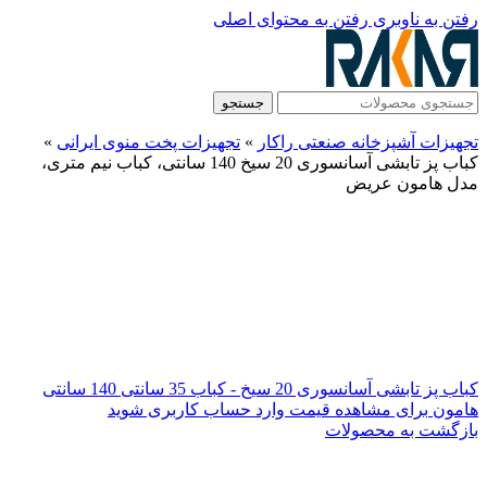
رفتن به ناوبری
رفتن به محتوای اصلی
جستجو
تجهیزات آشپزخانه صنعتی راکار
»
تجهیزات پخت منوی ایرانی
»
کباب پز تابشی آسانسوری 20 سیخ 140 سانتی، کباب نیم متری،
مدل هامون عریض
کباب پز تابشی آسانسوری 20 سیخ - کباب 35 سانتی 140 سانتی
هامون
برای مشاهده قیمت وارد حساب کاربری شوید
بازگشت به محصولات