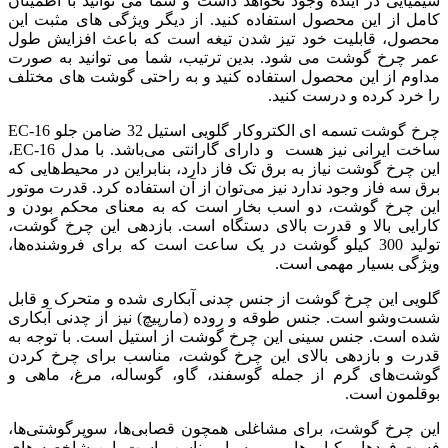
شیمیایی در آینده وجود نخواهد داشت و شما می توانید با اطمینان
کامل از این محصول استفاده کنید. از دیگر ویژگی های مثبت این
محصول، قابلیت خود تیز شدن تیغه است که باعث افزایش طول
عمر چرخ گوشت می شود. بدین ترتیب، شما می توانید به صورت
مداوم از این محصول استفاده کنید و به راحتی گوشت های مختلف
را خرد کرده و درست کنید.
چرخ گوشت تسمه ای الکتروکار گلویی استیل 32 ضامن جلو EC-16
ساخت ایرانی نیز هست و دارای گارانتی می‌باشد. با مدل EC-16،
این چرخ گوشت نیاز به برق تک فاز دارد، بنابراین در محیط‌هایی که
برق سه فاز وجود ندارد نیز می‌توان از آن استفاده کرد. قدرت موتور
این چرخ گوشت، دو اسب بخار است که به معنای محکم بودن و
کارایی بالا و قدرت بالای دستگاه است. بازدهی این چرخ گوشت،
تولید 300 کیلو گوشت در یک ساعت است که برای فروشنده‌ها،
ویژگی بسیار مهمی است.
گلویی این چرخ گوشت از جنس چدنی آبکاری شده و متحرک و قابل
شست‌وشو است. جنس طوقه و روده (مارپیچ) نیز از چدنی آبکاری
شده است. جنس سینی این چرخ گوشت از استیل است. با توجه به
قدرت و بازدهی بالای این چرخ گوشت، مناسب برای چرخ کردن
گوشت‌های گرم از جمله گوسفند، گاو، گوساله، مرغ، ماهی و
بوقلمون است.
این چرخ گوشت، برای مشاغلی همچون قصابی‌ها، سوپرگوشتی‌ها،
فست فودها و کبابی‌ها و … بسیار مناسب است. این شاخصه های