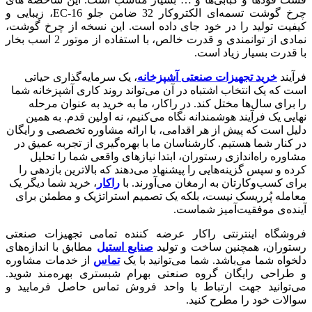
چرخ گوشت تسمه‌ای الکتروکار 32 ضامن جلو EC-16، زیبایی و
کیفیت تولید را در خود جای داده است. این نسخه از چرخ گوشت،
نمادی از توانمندی و قدرت خالص، با استفاده از موتور 2 اسب بخار
با قدرت بسیار زیاد است.
فرآیند
خرید تجهیزات صنعتی آشپزخانه
، یک سرمایه‌گذاری حیاتی
است که یک انتخاب اشتباه در آن می‌تواند روند کاری آشپزخانه شما
را برای سال‌ها مختل کند. در راکار، ما به خرید به عنوان مرحله
نهایی یک فرآیند هوشمندانه نگاه می‌کنیم، نه اولین قدم. به همین
دلیل است که پیش از هر اقدامی، با ارائه مشاوره تخصصی و رایگان
در کنار شما هستیم. کارشناسان ما با بهره‌گیری از تجربه عمیق در
مشاوره راه‌اندازی رستوران، ابتدا نیازهای واقعی شما را تحلیل
کرده و سپس گزینه‌هایی را پیشنهاد می‌دهند که بالاترین بازدهی را
برای کسب‌وکارتان به ارمغان می‌آورند. با
راکار
، خرید شما دیگر یک
معامله پُرریسک نیست، بلکه یک تصمیم استراتژیک و مطمئن برای
آینده‌ی موفقیت‌آمیز شماست.
فروشگاه اینترنتی راکار عرضه کننده تمامی تجهیزات صنعتی
رستوران، همچنین ساخت و تولید
صنایع استیل
مطابق با اندازه‌های
دلخواه شما می‌باشد. شما ‌می‌توانید با یک
تماس
از خدمات مشاوره
و طراحی رایگان گروه صنعتی بهرام شبستری بهره‌مند شوید.
می‌توانید جهت ارتباط با واحد فروش تماس حاصل فرمایید و
سوالات خود را مطرح کنید.