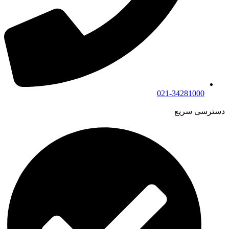
021-34281000
دسترسی سریع