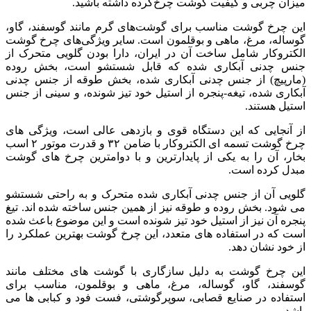
میزان چربی و کیفیت گوشت چرخ‌کرده‌ داشته باشید.
این چرخ گوشت مناسب برای گوشت‌های گرم مانند گوسفند، گاو،
گوساله، مرغ، ماهی و بوقلمون است. سایر ویژگی‌های چرخ گوشت
الکتروکار شامل ساخت آن در ایران، دارا بودن گلویی متحرک از
جنس چدنی آبکاری شده که قابل شستشو است، بخش روده
(مارپیچ) از جنس چدنی آبکاری شده، بخش طوقه از جنس چدنی
آبکاری شده، تیغه-پنجره از استیل خود تیز شونده، و سینی از جنس
استیل هستند.
از آنجایی که این دستگاه قوی و بازدهی عالی است، ویژگی های
چرخ گوشت تسمه ای الکتروکار با ضامن ۳۲ و قدرت موتور ۲ اسب
بخار، آن را به یکی از پایدارترین و با دوامترین چرخ های گوشت
مبدل کرده است.
گلویی آن از جنس چدنی آبکاری شده متحرک و به راحتی شستشو
می شود. بخش روده و طوقه نیز از همین جنس ساخته شده اند. تیغ
پنجره آن نیز از استیل خود تیز شونده است و این موضوع باعث شده
است که در استفاده های متعدد، این چرخ گوشت بهترین عملکرد را
از خود نشان دهد.
این چرخ گوشت به دلیل سازگاری با گوشت های مختلف مانند
گوسفند، گاو، گوساله، مرغ، ماهی و بوقلمون، مناسب برای
استفاده در صنایع قصابی، سوپرگوشتی، فست فود و کبابی ها می
باشد.