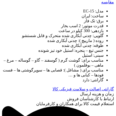
مقایسه
مدل: EC-15
ساخت: ایران
برق: تک فاز
قدرت موتور: 2 اسب بخار
بازدهی: 300 کیلو در ساعت
گلویی: چدنی آبکاری شده متحرک و قابل شستشو
روده ( مارپیچ ): چدنی آبکاری شده
طوقه: چدنی آبکاری شده
جنس تیغ – پنجره: استیل خود تیز شونده
سینی: استیل
مناسب برای: گوشت گرم ( گوسفند – گاو – گوساله – مرغ –
ماهی – بوقلمون )
مناسب برای ( مشاغل ): قصابی ها – سوپرگوشتی ها – فست
فودها – کبابی ها و …
گارانتی: دارد
گارانتی اصالت و سلامت فیزیکی کالا
زمان و هزینه ارسال
ارتباط با کارشناسان فروش
استعلام قیمت کالا برای همکاران و کارفرمایان