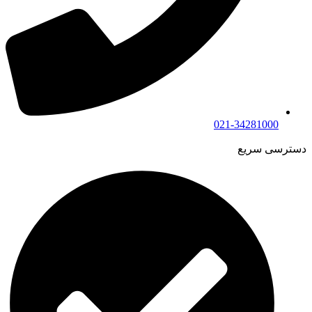
021-34281000
دسترسی سریع