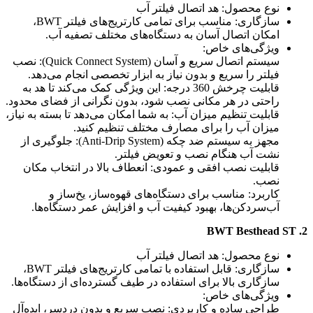
نوع محصول: هد اتصال فیلتر آب
سازگاری: مناسب برای تمامی کارتریج‌های فیلتر BWT،
امکان اتصال آسان به دستگاه‌های مختلف تصفیه آب.
ویژگی‌های خاص:
سیستم اتصال سریع و آسان (Quick Connect System): نصب
فیلتر را سریع و بدون نیاز به ابزار تخصصی انجام می‌دهد.
قابلیت چرخش 360 درجه: این ویژگی کمک می‌کند تا هد به
راحتی در هر مکانی نصب شود، بدون نگرانی از فضای محدود.
قابلیت تنظیم میزان آب: به شما امکان می‌دهد تا بسته به نیاز،
میزان آب را برای مصارف مختلف تنظیم کنید.
مجهز به سیستم ضد چکه (Anti-Drip System): جلوگیری از
نشت آب هنگام نصب و تعویض فیلتر.
قابلیت نصب افقی و عمودی: انعطاف بالا در انتخاب مکان
نصب.
کاربرد: مناسب برای دستگاه‌های قهوه‌ساز، یخ‌ساز و
آب‌سردکن‌ها، بهبود کیفیت آب و افزایش عمر دستگاه‌ها.
2. BWT Besthead ST
نوع محصول: هد اتصال فیلتر آب
سازگاری: قابل استفاده با تمامی کارتریج‌های فیلتر BWT،
سازگاری بالا برای استفاده در طیف گسترده‌ای از دستگاه‌ها.
ویژگی‌های خاص:
طراحی ساده و کاربردی: نصب سریع و بدون دردسر، ایده‌آل