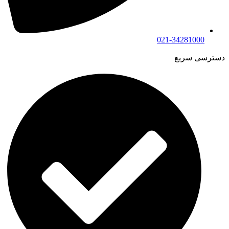
021-34281000
دسترسی سریع