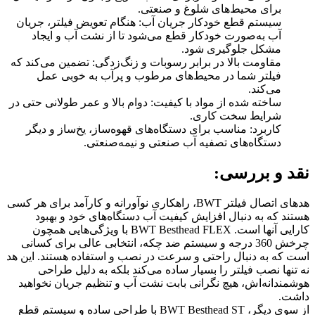
برای محیط‌های شلوغ و صنعتی.
سیستم قطع خودکار جریان آب: هنگام تعویض فیلتر، جریان
آب به‌صورت خودکار قطع می‌شود تا از نشت آب و ایجاد
مشکل جلوگیری شود.
مقاومت بالا در برابر رسوبات و زنگ‌زدگی: تضمین می‌کند که
فیلتر شما در محیط‌های مرطوب و پرآب به خوبی عمل
می‌کند.
ساخته شده از مواد با کیفیت: دوام بالا و عمر طولانی حتی در
شرایط سخت کاری.
کاربرد: مناسب برای دستگاه‌های قهوه‌ساز، یخ‌ساز و دیگر
دستگاه‌های تصفیه آب صنعتی و نیمه‌صنعتی.
نقد و بررسی:
هدهای اتصال فیلتر BWT، راهکاری نوآورانه و کارآمد برای هر کسی
هستند که به دنبال افزایش کیفیت آب دستگاه‌های خود و بهبود
کارایی آنها است. BWT Besthead FLEX با ویژگی‌هایی همچون
چرخش 360 درجه و سیستم ضد چکه، انتخابی عالی برای کسانی
است که به دنبال راحتی و سرعت در نصب و استفاده هستند. این هد
نه تنها نصب فیلتر را بسیار ساده می‌کند بلکه به دلیل طراحی
هوشمندانه‌اش، هیچ نگرانی بابت نشت آب و تنظیم جریان نخواهید
داشت.
از سوی دیگر، BWT Besthead ST با طراحی ساده و سیستم قطع