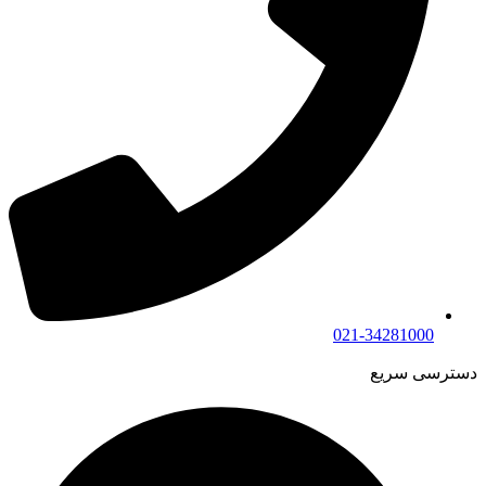
021-34281000
دسترسی سریع