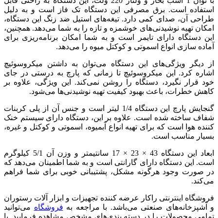
با توان 1 اسب بخار و ولتاژ 220 ولت، این دستگاه به راحتی قابل
استفاده است. برق مصرفی این دستگاه تک فاز است و به دلیل
طراحی آن، صدای کمی دارد. تیغه‌های استیل ضد زنگ این دستگاه،
امکان تهیه نوشیدنی‌های خوشمزه و تازه را به شما می‌دهد. همچنین،
این دستگاه دارای تایمر است و به شما امکان برنامه‌ریزی برای
آماده سازی انواع اسموتی و کوکتل میوه را می‌دهد.
از دیگر ویژگی‌های این دستگاه می‌توان به داشتن میکروسوئیچ
اشاره کرد. این میکروسوئیچ تا زمانی که پارچ به درستی در جای
خود قرار نگیرد، دستگاه را روشن نمی‌کند. این ویژگی، علاوه بر
کاهش خطرات، باعث بهبود کیفیت تهیه نوشیدنی‌ها می‌شود.
گنجایش پارچ این دستگاه 1/4 لیتر است و جنس آن از پلی کربنات
شفاف ساخته شده است. علاوه بر این، دستگاه دارای سیستم خنک
کننده هوا است که برای تهیه انواع آبمیوه، اسموتی و کوکتل و غیره،
بسیار مناسب است.
ابعاد این دستگاه 43 × 23 × 17 سانتیمتر و وزن آن 5/1 کیلوگرم
است. این دستگاه دارای گارانتی است و به شما اطمینان می‌دهد که
در صورت وجود هرگونه مشکل، پشتیبانی خوبی برای شما فراهم
می‌کند.
فروشگاه اینترنتی راکار عرضه کننده تجهیزات و ابزار آلات رستوران
و آشپزخانه‌های صنعتی می‌باشد. با مراجعه به
فروشگاه
می‌توانید
تمامی محصولات را در دسته بندی‌های مشخص مشاهده فرمایید. با