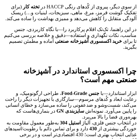
از سوی دیگر، پیروی از کُدهای رنگی HACCP در
تخته کار
(برای
تفکیک گوشت قرمز، مرغ، ماهی، سبزیجات، لبنیات و…) ریسک
آلودگی متقابل را کاهش می‌دهد و ممیزی بهداشت را ساده می‌کند.
در این راهنما، تک‌تک اقلام پرکاربرد را—با نگاه کاربردی، جنس
مناسب، نکات نگهداری و استفاده—دقیق و خلاصه بررسی می‌کنیم
تا برای
خرید اکسسوری آشپزخانه صنعتی
آماده و مطمئن تصمیم
بگیرید.
چرا اکسسوری استاندارد در آشپزخانه
صنعتی مهم است؟
ابزار استاندارد—با
جنس
Food-Grade
، طراحی ارگونومیک، و
رعایت ابعاد و کُدهای مرسوم—سازگاری با تجهیزات دیگر را راحت
می‌کند، شست‌وشو و ضدعفونی را ساده می‌سازد و خطای انسانی
را پایین می‌آورد. نمونه‌اش
سایزبندی
GN
در بنماری‌هاست که
بهره‌وری فضا را بالا می‌برد.
در انتخاب جنس فلزی، آلیاژ
استیل 304
به‌طور معمول مقاومت به
خوردگی بیشتری از
430
دارد و برای تماس دائم با رطوبت/اسیدهای
غذایی انتخاب بهتری است؛ 430 اقتصادی‌تر است و در برخی