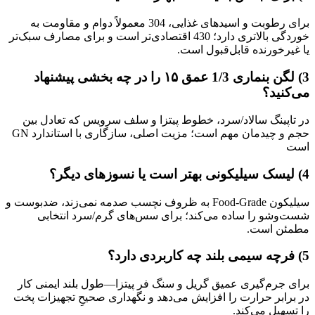
برای رطوبت و اسیدهای غذایی، 304 معمولاً دوام و مقاومت به
خوردگی بالاتری دارد؛ 430 اقتصادی‌تر است و برای مصارف سبک‌تر
یا غیرخورنده قابل‌قبول است.
3)
لگن بنماری 1/3 عمق
۱۵
را در چه بخشی پیشنهاد
می‌کنید؟
در تاپینگ سالاد/سرد، خطوط پیتزا و سلف سرویس که تعادل بین
حجم و چیدمان مهم است؛ مزیت اصلی، سازگاری با استاندارد GN
است
4)
لیسک سیلیکونی بهتر است یا نسوزهای دیگر؟
سیلیکون Food-Grade به ظروف نچسب صدمه نمی‌زند، ضدبوست و
شست‌وشو را ساده می‌کند؛ برای سس‌های گرم/سرد انتخابی
مطمئن است.
5)
فرچه سیمی بلند چه کاربردی دارد؟
برای جرم‌گیری عمیق گریل و سنگ فر پیتزا—طول بلند ایمنی کار
در برابر حرارت را افزایش می‌دهد و نگهداری صحیحِ تجهیزات پخت
را تسهیل می‌کند.