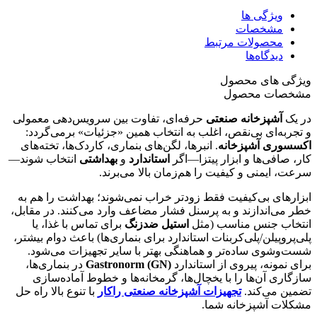
ویژگی ها
مشخصات
محصولات مرتبط
دیدگاه‌ها
ویژگی های محصول
مشخصات محصول
در یک
آشپزخانه صنعتی
حرفه‌ای، تفاوت بین سرویس‌دهی معمولی
و تجربه‌ای بی‌نقص، اغلب به انتخاب همین «جزئیات» برمی‌گردد:
اکسسوری آشپزخانه
. انبرها، لگن‌های بنماری، کاردک‌ها، تخته‌های
کار، صافی‌ها و ابزار پیتزا—اگر
استاندارد
و
بهداشتی
انتخاب شوند—
سرعت، ایمنی و کیفیت را هم‌زمان بالا می‌برند.
ابزارهای بی‌کیفیت فقط زودتر خراب نمی‌شوند؛ بهداشت را هم به
خطر می‌اندازند و به پرسنل فشار مضاعف وارد می‌کنند. در مقابل،
انتخاب جنس مناسب (مثل
استیل ضدزنگ
برای تماس با غذا، یا
پلی‌پروپیلن/پلی‌کربنات استاندارد برای بنماری‌ها) باعث دوام بیشتر،
شست‌وشوی ساده‌تر و هماهنگی بهتر با سایر تجهیزات می‌شود.
برای نمونه، پیروی از استاندارد
Gastronorm (GN)
در بنماری‌ها،
سازگاری آن‌ها را با یخچال‌ها، گرمخانه‌ها و خطوط آماده‌سازی
تضمین می‌کند.
تجهیزات آشپزخانه صنعتی راکار
با تنوع بالا راه حل
مشکلات آشپزخانه شما.