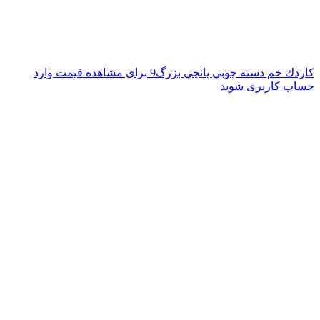
كاردك خم دسته چوبي پانچي بزرگ9
برای مشاهده قیمت وارد
حساب کاربری شوید