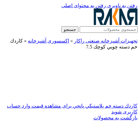
رفتن به ناوبری
رفتن به محتوای اصلی
جستجو
تجهیزات آشپزخانه صنعتی راکار
»
اکسسوری آشپزخانه
»
كاردك
خم دسته چوبي كوچك 7.5
كاردك دسته خم پلاستيكي پانچي
برای مشاهده قیمت وارد حساب
کاربری شوید
بازگشت به محصولات