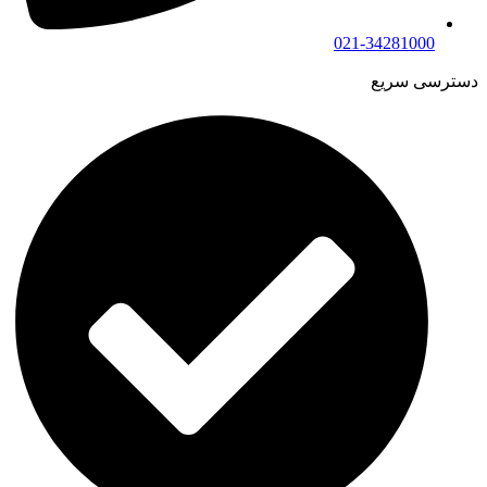
021-34281000
دسترسی سریع