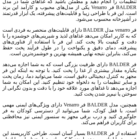
تنظیمات را انجام دهید و مطمئن باشید که غذاهای شما در مدل
BALDER فر Venarro یکی از مدل‌های محبوب و کارآمد این برند
است. این فر با طراحی زیبا و قابلیت‌های پیشرفته، یک ابزار قدرتمند
در آشپزخانه محسوب می‌شود.
فر venarro مدل BALDER دارای قابلیت‌های منحصر به فردی است
که به کاربر امکان می‌دهد غذاهای لذیذ و شیرینی‌های خوشمزه را با
دقت و کیفیت بالا پخت کند. این فر با استفاده از فناوری‌های
پیشرفته، دمای دقیق و یکنواخت را در طول فرآیند پخت حفظ
می‌کند، بنابراین نتیجه نهایی همیشه بهترین و خوشمزه‌ترین است.
فر BALDER دارای ظرفیت بزرگی است که به شما اجازه می‌دهد
یکباره مقدار بیشتری از غذا را پخت کنید. با توجه به اینکه این فر
مجهز به کنترل دیجیتالی دقیق است، شما می‌توانید دما، زمان پخت
و سایر تنظیمات را به دلخواه خود تنظیم کنید. این امکان به شما
اجازه می‌دهد تا غذاهای مورد علاقه خود را با دقت و بدون نگرانی از
سوختن یا نیم‌پز شدن پخت کنید.
همچنین، مدل BALDER فر Venarro دارای ویژگی‌های ایمنی مهمی
است. با قفل کودک، شما می‌توانید از دسترسی کودکان به فر
جلوگیری کنید و درب برقی مجهز به سنسور ایمنی نیز محافظتی
برای کاربران فراهم می‌کند.
استفاده از فر BALDER بسیار آسان است. طراحی کاربرپسند این