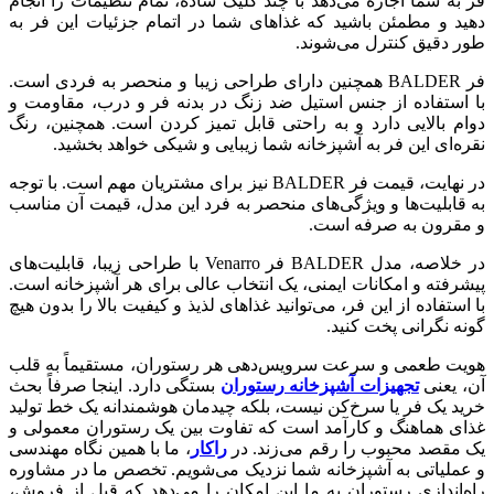
فر به شما اجازه می‌دهد با چند کلیک ساده، تمام تنظیمات را انجام
دهید و مطمئن باشید که غذاهای شما در اتمام جزئیات این فر به
طور دقیق کنترل می‌شوند.
فر BALDER همچنین دارای طراحی زیبا و منحصر به فردی است.
با استفاده از جنس استیل ضد زنگ در بدنه فر و درب، مقاومت و
دوام بالایی دارد و به راحتی قابل تمیز کردن است. همچنین، رنگ
نقره‌ای این فر به آشپزخانه شما زیبایی و شیکی خواهد بخشید.
در نهایت، قیمت فر BALDER نیز برای مشتریان مهم است. با توجه
به قابلیت‌ها و ویژگی‌های منحصر به فرد این مدل، قیمت آن مناسب
و مقرون به صرفه است.
در خلاصه، مدل BALDER فر Venarro با طراحی زیبا، قابلیت‌های
پیشرفته و امکانات ایمنی، یک انتخاب عالی برای هر آشپزخانه است.
با استفاده از این فر، می‌توانید غذاهای لذیذ و کیفیت بالا را بدون هیچ
گونه نگرانی پخت کنید.
هویت طعمی و سرعت سرویس‌دهی هر رستوران، مستقیماً به قلب
آن، یعنی
تجهیزات آشپزخانه رستوران
بستگی دارد. اینجا صرفاً بحث
خرید یک فر یا سرخ‌کن نیست، بلکه چیدمان هوشمندانه یک خط تولید
غذای هماهنگ و کارآمد است که تفاوت بین یک رستوران معمولی و
یک مقصد محبوب را رقم می‌زند. در
راکار
، ما با همین نگاه مهندسی
و عملیاتی به آشپزخانه شما نزدیک می‌شویم. تخصص ما در مشاوره
راه‌اندازی رستوران به ما این امکان را می‌دهد که قبل از فروش،