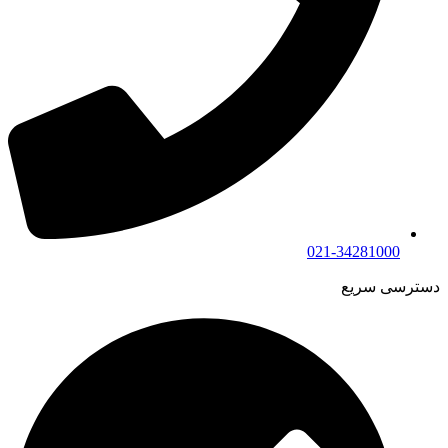
021-34281000
دسترسی سریع