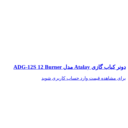
دونر کباب گازی Atalay مدل ADG-12S 12 Burner
برای مشاهده قیمت وارد حساب کاربری شوید