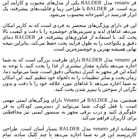
فر venarro مدل BALDER یکی از مدل‌های محبوب و کارآمد این
برند است. فر BALDER با طراحی زیبا و قابلیت‌های پیشرفته، یک
ابزار قدرتمند در آشپزخانه محسوب می‌شود.
این فر دارای ویژگی‌های منحصر به فردی است که به کاربر امکان
می‌دهد غذاهای لذیذ و شیرینی‌های خوشمزه را با دقت و کیفیت بالا
پخت کند. با استفاده از فناوری‌های پیشرفته، فر BALDER دمای
دقیق و یکنواخت را به طول فرآیند پخت حفظ می‌کند، بنابراین نتیجه
نهایی همیشه بهترین و خوشمزه‌ترین است.
فر venarro مدل BALDER دارای ظرفیت بزرگی است که به شما
اجازه می‌دهد یکباره مقدار بیشتری از غذا را پخت کنید. با توجه به
اینکه این فر مجهز به کنترل دیجیتالی دقیق است، شما می‌توانید دما،
زمان پخت و سایر تنظیمات را به دلخواه خود تنظیم کنید. این امکان
به شما اجازه می‌دهد تا غذاهای مورد علاقه خود را با دقت و بدون
نگرانی از سوختن یا نیم‌پز شدن پخت کنید.
همچنین، مدل BALDER فر Venarro دارای ویژگی‌های ایمنی مهمی
است. با قفل کودک، شما می‌توانید از دسترسی کودکان به فر
جلوگیری کنید و درب برقی مجهز به سنسور ایمنی نیز محافظتی
برای کاربران فراهم می‌کند.
استفاده ازفر venarro مدل BALDER بسیار آسان است. طراحی
کاربرپسند این فر به شما اجازه می‌دهد با چند کلیک ساده، تمام