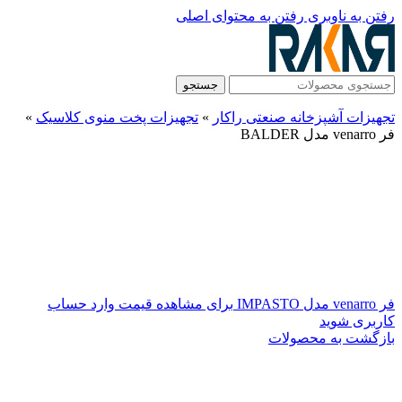
رفتن به ناوبری
رفتن به محتوای اصلی
جستجو
تجهیزات آشپزخانه صنعتی راکار
»
تجهیزات پخت منوی کلاسیک
»
فر venarro مدل BALDER
فر venarro مدل IMPASTO
برای مشاهده قیمت وارد حساب
کاربری شوید
بازگشت به محصولات