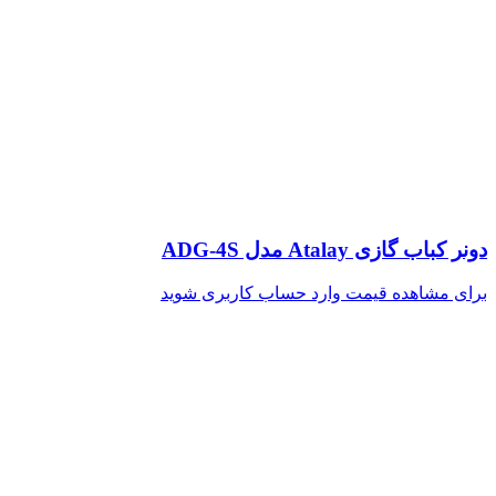
دونر کباب گازی Atalay مدل ADG-4S
برای مشاهده قیمت وارد حساب کاربری شوید