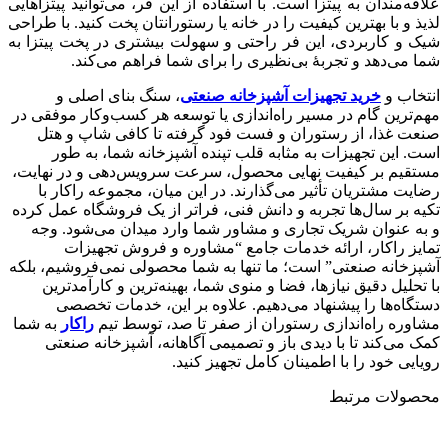
علاقه‌مندان به پیتزا است. با استفاده از این فر، می‌توانید پیتزاهایی
لذیذ و با بهترین کیفیت را در خانه یا رستورانتان پخت کنید. با طراحی
شیک و کاربردی، این فر راحتی و سهولت بیشتری در پخت پیتزا به
شما می‌دهد و تجربهٔ بی‌نظیری را برای شما فراهم می‌کند.
انتخاب و
خرید تجهیزات آشپزخانه صنعتی
، سنگ بنای اصلی و
مهم‌ترین گام در مسیر راه‌اندازی یا توسعه هر کسب‌وکار موفقی در
صنعت غذا، از رستوران و فست فود گرفته تا کافی شاپ و هتل
است. این تجهیزات به مثابه قلب تپنده آشپزخانه شما، به طور
مستقیم بر کیفیت نهایی محصول، سرعت سرویس‌دهی و در نهایت،
رضایت مشتریان تأثیر می‌گذارند. در این میان، مجموعه راکار با
تکیه بر سال‌ها تجربه و دانش فنی، فراتر از یک فروشگاه عمل کرده
و به عنوان شریک تجاری و مشاور شما وارد میدان می‌شود. وجه
تمایز راکار، ارائه خدمات جامع “مشاوره و فروش تجهیزات
آشپزخانه صنعتی” است؛ ما تنها به شما محصولی نمی‌فروشیم، بلکه
با تحلیل دقیق نیازها، فضا و منوی شما، بهینه‌ترین و کارآمدترین
دستگاه‌ها را پیشنهاد می‌دهیم. علاوه بر این، خدمات تخصصی
مشاوره راه‌اندازی رستوران از صفر تا صد، توسط تیم
راکار
به شما
کمک می‌کند تا با دیدی باز و تصمیمی آگاهانه، آشپزخانه صنعتی
رویایی خود را با اطمینان کامل تجهیز کنید.
محصولات مرتبط