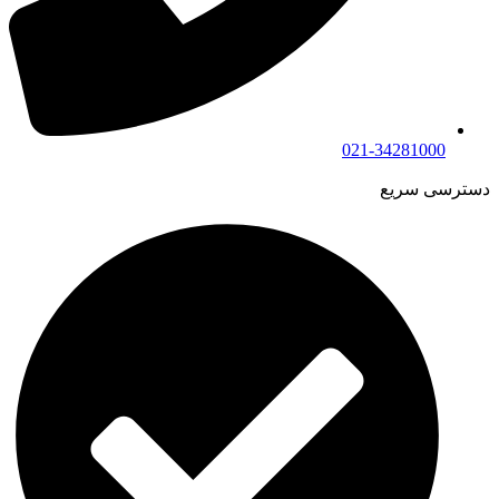
021-34281000
دسترسی سریع