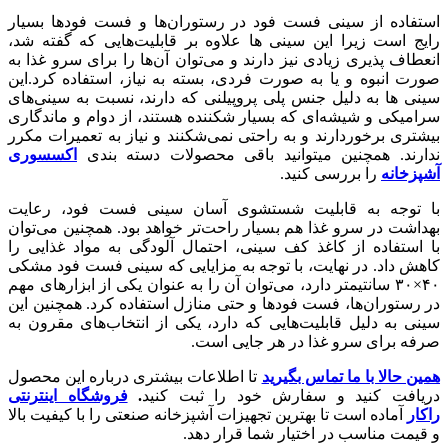
استفاده از سینی فست فود در رستوران‌ها و فست فودها بسیار
رایج است زیرا این سینی ها علاوه بر قابلیت‌هایی که گفته شد،
انعطاف پذیری زیادی نیز دارند و می‌توان آن‌ها را برای سرو غذا به
صورت انبوه و یا به صورت فردی، بسته به نیاز، استفاده کرد.این
سینی ها به دلیل جنس پلی پروپیلنی که دارند، نسبت به سینی‌های
سرامیکی و شیشه‌ای که بسیار شکننده هستند، از دوام و ماندگاری
بیشتری برخوردارند و به راحتی نمی‌شکنند و نیاز به تعمیرات مکرر
ندارند. همچنین میتوانید باقی محصولات دسته بندی
اکسسوری
آشپزخانه
را بررسی کنید.
با توجه به قابلیت شستشوی آسان سینی فست فود، رعایت
بهداشت در سرو غذا هم بسیار راحت‌تر خواهد بود. همچنین می‌توان
با استفاده از کاغذ کف سینی، احتمال آلودگی به مواد غذایی را
کاهش داد. در نهایت، با توجه به مزایایی که سینی فست فود مشکی
۴۰×۳۰ سانتیمتر دارد، می‌توان آن را به عنوان یکی از ابزارهای مهم
در رستوران‌ها، فست فودها و حتی منازل استفاده کرد. همچنین این
سینی به دلیل قابلیت‌هایی که دارد، یکی از انتخاب‌های مقرون به
صرفه برای سرو غذا در هر جایی است.
همین حالا با ما تماس بگیرید
تا اطلاعات بیشتری درباره این محصول
دریافت کنید و سفارش خود را ثبت کنید
.
فروشگاه اینترنتی
راکار
آماده است تا بهترین تجهیزات آشپزخانه صنعتی را با کیفیت بالا
و قیمت مناسب در اختیار شما قرار دهد.