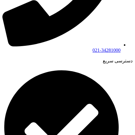
021-34281000
دسترسی سریع