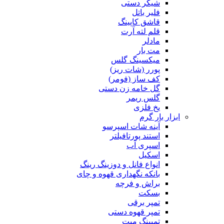
شیکر دستی
فلیر باتل
قاشق کاپینگ
قلم لته آرت
مادلر
مت بار
میکسینگ گلس
پورر (شات ریز)
کف ساز (فومر)
گل خامه زن دستی
گلس ریمر
یخ فلزی
ابزار بار گرم
آینه شات اسپرسو
استند پورتافیلتر
اسپری آب
اسکیل
انواع فانل و دوزینگ رینگ
بانکه نگهداری قهوه و چای
براش و فرچه
بسکت
تمپر برقی
تمپر قهوه دستی
تمپینگ میت