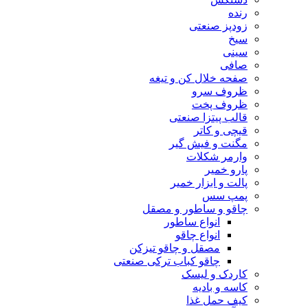
رنده
زودپز صنعتی
سیخ
سینی
صافی
صفحه خلال کن و تیغه
ظروف سرو
ظروف پخت
قالب پیتزا صنعتی
قیچی و کاتر
مگنت و فیش گیر
وارمر شکلات
پارو خمیر
پالت و ابزار خمیر
پمپ سس
چاقو و ساطور و مصقل
انواع ساطور
انواع چاقو
مصقل و چاقو تیزکن
چاقو کباب ترکی صنعتی
کاردک و لیسک
کاسه و بادیه
کیف حمل غذا