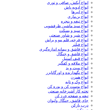
انواع آبکش، صافی و توری
انواع ادویه پاش
انواع انبرها
انواع بن‌ماری
انواع تیغه و پنجره
انواع سبد ماشین ظرفشویی
انواع سبد و بسکت
انواع شیر و شاور صنعتی
انواع فرچه، قلم مو و براش
انواع فیلتر
انواع قاشق و پیمانه اندازه‌گیری
انواع قاشق و چنگال
انواع قیف استیل
انواع ملاقه و کفگیر
انواع میت و پد
انواع نگهدارنده و اورگانایزر
انواع همزن
انواع وک و تابه
انواع پوست کن و پوره کن
تخته کار آشپزخانه صنعتی
تیغه و صفحه خرد کن
جای قاشق، چنگال ولیوان
درب بازکن
دستکش