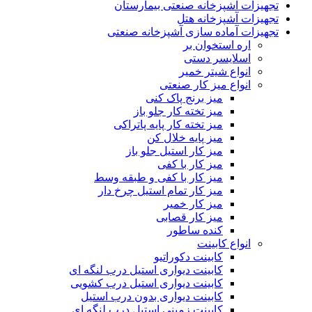
تجهیزات آشپزخانه صنعتی بیمارستان
تجهیزات آشپزخانه هتل
تجهیزات آماده سازی آشپزخانه صنعتی
اره استخوان بر
اسلایسر دستی
انواع شیتر خمیر
انواع میز کار صنعتی
میز برنج پاک کنی
میز تخته کار جلو باز
میز تخته کار پایه پاتراکی
میز پایه خلال کن
میز کار استیل جلو باز
میز کار با کفی
میز کار با کفی و طبقه وسط
میز کار تمام استیل چرخ دار
میز کار خمیر
میز کار قصابی
کنده ساطور
انواع کابینت
کابینت دکوراتیو
کابینت دیواری استیل درب لنگه ای
کابینت دیواری استیل درب کشویی
کابینت دیواری بدون درب استیل
کابینت زمینی استیل درب لنگه ای