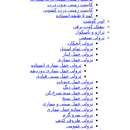
کابینت زمینی بدون درب
کابینت زمینی درب کشویی
کمد 4 طبقه ایستاده
اویز گوشت
بیفتک کوب برقی
ترازو و باسکول
ترولی صنعتی
ترولی آبچکان
ترولی تمام استیل
ترولی حمل انبار
ترولی حمل بنماری
ترولی حمل بنماری ایستاده
ترولی حمل بنماری دوردیفه
ترولی حمل سینی قنادی
ترولی حمل حبوبات
ترولی حمل دیگ
ترولی حمل سبد سرخ کن
ترولی حمل سیخ
ترولی حمل سینی و بنماری
ترولی ساده حمل بنماری
ترولی سرو گرم
ترولی ظروف کثیف
ترولی عمومی