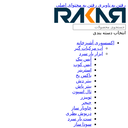
رفتن به ناوبری
رفتن به محتوای اصلی
انتخاب دسته بندی
اکسسوری آشپزخانه
آب مرکبات گیر
ابزار بار سرد
آیس پیک
آیس کوپ
استرینر
باکس یخ
بیتر دش
بیتر پاش
تال اسپون
توییزر
جیجر
خاویار ساز
درپوش بطری
ست بار سرد
سودا ساز