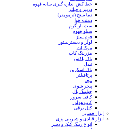
خط کش اندازه گیری سابه قهوه
دریپر و فیلتر
دما سنج (ترمومتر)
دمنده هوا
ست بار گرم
سیلو قهوه
فوم ساز
لولر و دیستریبیتور
موکاپات
مژرینگ کاپ
ناک باکس
نیدل
پاک اسکرین
پرتافیلتر
پیچر
پیچر شوی
چیلینگ بال
کافی سرور
کاپ هولدر
کتل برقی
ابزار قصابی
ابزار قنادی و شیرینی پزی
انواع رینگ کیک و دسر