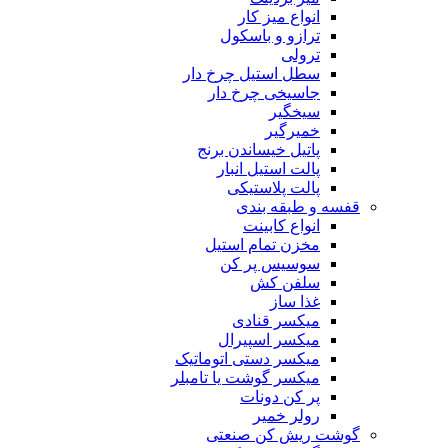
انواع میز کار
ترازو و باسکول
ترولی
سطل استیل چرخ دار
جاسیخی چرخ دار
سیخگیر
خمیرگیر
پاتیل خیساندن برنج
پالت استیل انبار
پالت پلاستیکی
قفسه و طبقه بندی
انواع کابینت
مخزن تمام استیل
سوسیس پر کن
سلفن کش
غذا ساز
میکسر قنادی
میکسر اسپیرال
میکسر دستی اتوماتیک
میکسر گوشت یا تامبلر
پر کن دونات
رولر خمیر
گوشت ریش کن صنعتی