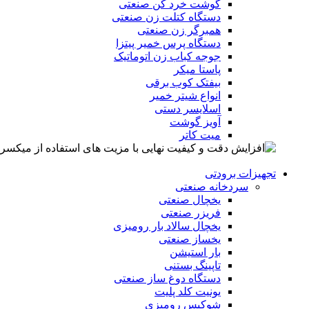
گوشت خرد کن صنعتی
دستگاه کتلت زن صنعتی
همبرگر زن صنعتی
دستگاه پرس خمیر پیتزا
جوجه کباب زن اتوماتیک
پاستا میکر
بیفتک کوب برقی
انواع شیتر خمیر
اسلایسر دستی
آویز گوشت
میت کاتر
تجهیزات برودتی
سردخانه صنعتی
یخچال صنعتی
فریزر صنعتی
یخچال سالاد بار رومیزی
یخساز صنعتی
بار استیشن
تاپینگ بستنی
دستگاه دوغ ساز صنعتی
یونیت کلد پلیت
شوکیس رومیزی