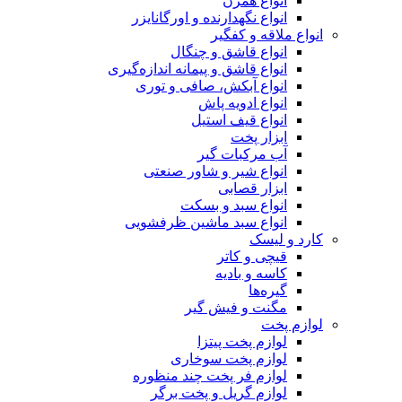
انواع همزن
انواع نگهدارنده و اورگانایزر
انواع ملاقه و کفگیر
انواع قاشق و چنگال
انواع قاشق و پیمانه اندازه‌گیری
انواع آبکش، صافی و توری
انواع ادویه پاش
انواع قیف استیل
ابزار پخت
آب مرکبات گیر
انواع شیر و شاور صنعتی
ابزار قصابی
انواع سبد و بسکت
انواع سبد ماشین ظرفشویی
کارد و لیسک
قیچی و کاتر
کاسه و بادیه
گیره‌ها
مگنت و فیش گیر
لوازم پخت
لوازم پخت پیتزا
لوازم پخت سوخاری
لوازم فر پخت چند منظوره
لوازم گریل و پخت برگر