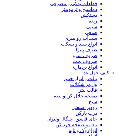
قطعات یدکی و مصرفی
دماسنج و ترمومتر
دستکش
رنده
سینی
صافی
ست‌آپ رو میزی
انواع سبد و بسکت
ظرف پیتزا
ظروف سرو
ظروف پخت
انواع بن‌ماری
کیف حمل غذا
پالت و ابزار خمیر
وارمر شکلات
قالب پیتزا
صفحه خلال کن و تیغه
سیخ
زودپز صنعتی
درب بازکن
جای قاشق، چنگال ولیوان
تیغه و صفحه خرد کن
انواع وک و تابه