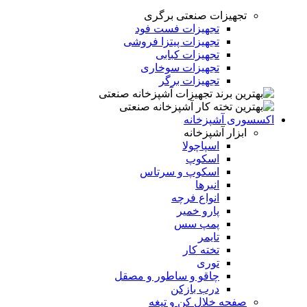
تجهیزات صنعتی برگری
تجهیزات فست فود
تجهیزات پیتزا فروشی
تجهیزات کبابی
تجهیزات سوخاری
تجهیزات برگر
اکسسوری آشپزخانه
ابزار آشپزخانه
اسپاچولا
اسکوپ
اسکوپ و سرتاس
انبرها
انواع فرچه
پارو خمیر
پمپ سس
تایمر
تخته کار
توری
چاقو و ساطور و مصقل
درب بازکن
صفحه خلال کن و تیغه