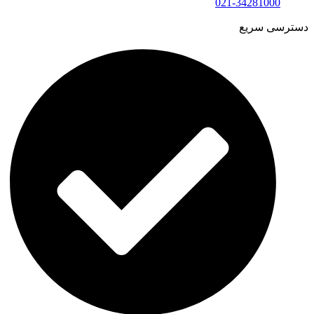
021-34281000
دسترسی سریع