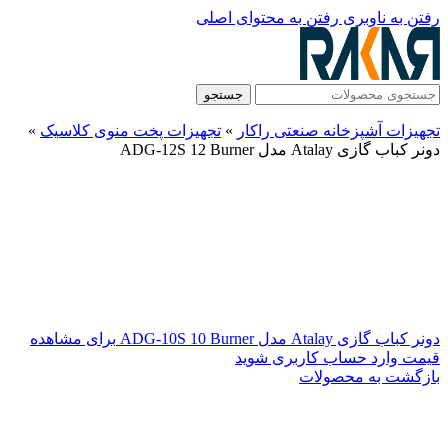
رفتن به ناوبری
رفتن به محتوای اصلی
جستجو
تجهیزات آشپزخانه صنعتی راکار
»
تجهیزات پخت منوی کلاسیک
»
دونر کباب گازی Atalay مدل ADG-12S 12 Burner
دونر کباب گازی Atalay مدل ADG-10S 10 Burner
برای مشاهده
قیمت وارد حساب کاربری شوید
بازگشت به محصولات