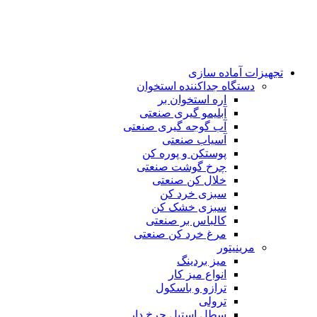
تجهیزات آماده سازی
دستگاه جداکننده استخوان
اره استخوان بر
آبلیمو گیری صنعتی
آب گوجه گیری صنعتی
آسیاب صنعتی
پوستکن و پوره کن
چرخ گوشت صنعتی
خلال کن صنعتی
سبزی خرد کن
سبزی خشک کن
کالباس بر صنعتی
مرغ خرد کن صنعتی
مرینیتور
میز بردینگ
انواع میز کار
ترازو و باسکول
ترولی
سطل استیل چرخ دار