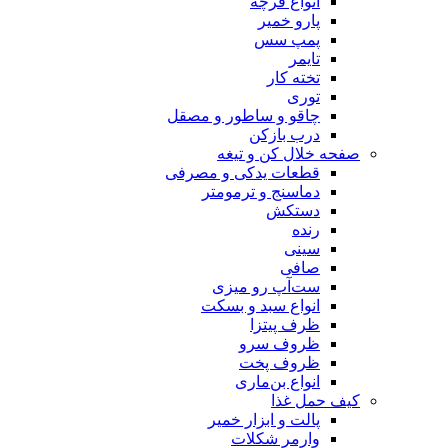
انواع فرچه
پارو خمیر
پمپ سس
تایمر
تخته کار
توری
چاقو و ساطور و مصقل
درب بازکن
صفحه خلال کن و تیغه
قطعات یدکی و مصرفی
دماسنج و ترمومتر
دستکش
رنده
سینی
صافی
ست‌آپ رو میزی
انواع سبد و بسکت
ظرف پیتزا
ظروف سرو
ظروف پخت
انواع بن‌ماری
کیف حمل غذا
پالت و ابزار خمیر
وارمر شکلات