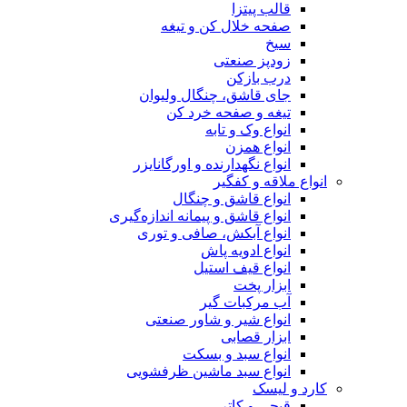
قالب پیتزا
صفحه خلال کن و تیغه
سیخ
زودپز صنعتی
درب بازکن
جای قاشق، چنگال ولیوان
تیغه و صفحه خرد کن
انواع وک و تابه
انواع همزن
انواع نگهدارنده و اورگانایزر
انواع ملاقه و کفگیر
انواع قاشق و چنگال
انواع قاشق و پیمانه اندازه‌گیری
انواع آبکش، صافی و توری
انواع ادویه پاش
انواع قیف استیل
ابزار پخت
آب مرکبات گیر
انواع شیر و شاور صنعتی
ابزار قصابی
انواع سبد و بسکت
انواع سبد ماشین ظرفشویی
کارد و لیسک
قیچی و کاتر