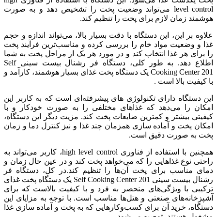
level control می‌تواند وضعیت پخت را تشخیص دهد و به صورت
هوشمند زمان لازم برای پخت را تنظیم کند.
علاوه بر این، این دستگاه با دقت بسیار بالا، می‌تواند اندازه و حجم
غذا و وضعیت مواد خام را بررسی کرده و مناسب‌ترین فرآیند پخت
را برای هر غذا انتخاب کند و در مورد هر یک از مراحل پخت به شما
اطلاع دهد. به طور کلی، دستگاه فر رشنال بیست سینی Self
Cooking Center 201 یک دستگاه پخت غذای بسیار هوشمند، کارآمد و
با کیفیت بالا است .
این دستگاه دارای تکنولوژی های پیشرفته‌ای است که به کاربر این
امکان را می‌دهد که غذاهای مختلفی را به صورت خودکار و با
کیفیتی بیشتر و کمترین ضایعات پخت کند. مزیت دیگر این دستگاه،
امکان پخت و آماده سازی همزمان چند غذا و نیز کنترل دما و زمان
پخت به صورت دقیق است.
همچنین با استفاده از فناوری high level control، کاربر می‌تواند به
راحتی نوع غذاهایی را که می‌خواهد پخت کند و در عین حال زمان و
دمای مناسب برای پخت آن‌ها را تنظیم کند.در کل، دستگاه فر
رشنال بیست سینی Self Cooking Center 201 یک دستگاه پخت غذای
ترکیبی با ویژگی‌های منحصر به فرد و با کیفیت بالاست که برای
آشپزخانه‌های صنعتی و هتل‌ها مناسب است. با توجه به مزایای این
دستگاه، خرید آن برای کسب‌وکارهایی که به پخت و آماده سازی غذا
مشغول هستند، توصیه می‌شود.