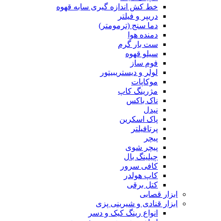
خط کش اندازه گیری سابه قهوه
دریپر و فیلتر
دما سنج (ترمومتر)
دمنده هوا
ست بار گرم
سیلو قهوه
فوم ساز
لولر و دیستریبیتور
موکاپات
مژرینگ کاپ
ناک باکس
نیدل
پاک اسکرین
پرتافیلتر
پیچر
پیچر شوی
چیلینگ بال
کافی سرور
کاپ هولدر
کتل برقی
ابزار قصابی
ابزار قنادی و شیرینی پزی
انواع رینگ کیک و دسر