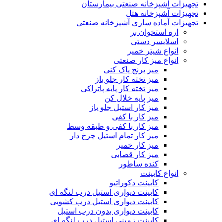
تجهیزات آشپزخانه صنعتی بیمارستان
تجهیزات آشپزخانه هتل
تجهیزات آماده سازی آشپزخانه صنعتی
اره استخوان بر
اسلایسر دستی
انواع شیتر خمیر
انواع میز کار صنعتی
میز برنج پاک کنی
میز تخته کار جلو باز
میز تخته کار پایه پاتراکی
میز پایه خلال کن
میز کار استیل جلو باز
میز کار با کفی
میز کار با کفی و طبقه وسط
میز کار تمام استیل چرخ دار
میز کار خمیر
میز کار قصابی
کنده ساطور
انواع کابینت
کابینت دکوراتیو
کابینت دیواری استیل درب لنگه ای
کابینت دیواری استیل درب کشویی
کابینت دیواری بدون درب استیل
کابینت زمینی استیل درب لنگه ای