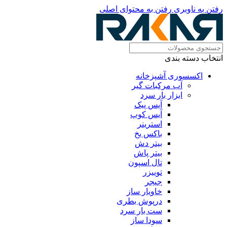
رفتن به ناوبری
رفتن به محتوای اصلی
انتخاب دسته بندی
اکسسوری آشپزخانه
آب مرکبات گیر
ابزار بار سرد
آیس پیک
آیس کوپ
استرینر
باکس یخ
بیتر دش
بیتر پاش
تال اسپون
توییزر
جیجر
خاویار ساز
درپوش بطری
ست بار سرد
سودا ساز