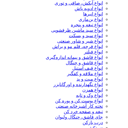
انواع آبکش، صافی و توری
انواع ادویه پاش
انواع انبرها
انواع بن‌ماری
انواع تیغه و پنجره
انواع سبد ماشین ظرفشویی
انواع سبد و بسکت
انواع شیر و شاور صنعتی
انواع فرچه، قلم مو و براش
انواع فیلتر
انواع قاشق و پیمانه اندازه‌گیری
انواع قاشق و چنگال
انواع قیف استیل
انواع ملاقه و کفگیر
انواع میت و پد
انواع نگهدارنده و اورگانایزر
انواع همزن
انواع وک و تابه
انواع پوست کن و پوره کن
تخته کار آشپزخانه صنعتی
تیغه و صفحه خرد کن
جای قاشق، چنگال ولیوان
درب بازکن
دستکش