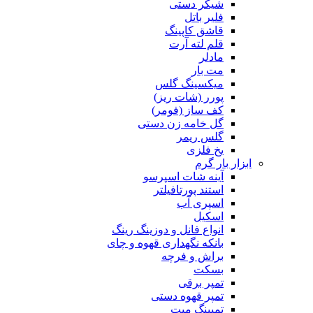
شیکر دستی
فلیر باتل
قاشق کاپینگ
قلم لته آرت
مادلر
مت بار
میکسینگ گلس
پورر (شات ریز)
کف ساز (فومر)
گل خامه زن دستی
گلس ریمر
یخ فلزی
ابزار بار گرم
آینه شات اسپرسو
استند پورتافیلتر
اسپری آب
اسکیل
انواع فانل و دوزینگ رینگ
بانکه نگهداری قهوه و چای
براش و فرچه
بسکت
تمپر برقی
تمپر قهوه دستی
تمپینگ میت