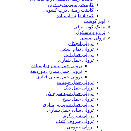
کابینت زمینی بدون درب
کابینت زمینی درب کشویی
کمد 4 طبقه ایستاده
اویز گوشت
بیفتک کوب برقی
ترازو و باسکول
ترولی صنعتی
ترولی آبچکان
ترولی تمام استیل
ترولی حمل انبار
ترولی حمل بنماری
ترولی حمل بنماری ایستاده
ترولی حمل بنماری دوردیفه
ترولی حمل سینی قنادی
ترولی حمل حبوبات
ترولی حمل دیگ
ترولی حمل سبد سرخ کن
ترولی حمل سیخ
ترولی حمل سینی و بنماری
ترولی ساده حمل بنماری
ترولی سرو گرم
ترولی ظروف کثیف
ترولی عمومی