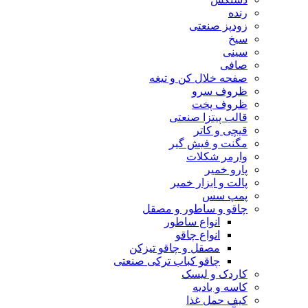
رنده
زودپز صنعتی
سیخ
سینی
صافی
صفحه خلال کن و تیغه
ظروف سرو
ظروف پخت
قالب پیتزا صنعتی
قیچی و کاتر
مگنت و فیش گیر
وارمر شکلات
پارو خمیر
پالت و ابزار خمیر
پمپ سس
چاقو و ساطور و مصقل
انواع ساطور
انواع چاقو
مصقل و چاقو تیزکن
چاقو کباب ترکی صنعتی
کاردک و لیسک
کاسه و بادیه
کیف حمل غذا