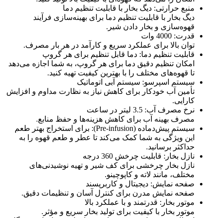
منبع حرارتی: دیگ بخار با قابلیت تنظیم دما
دیگ بخار با قابلیت تنظیم دما برای بهینه‌سازی فرآیند
قهوه‌سازی و بخار دادن شیر.
قدرت: 4000 وات
توان بالا برای عملکرد سریع و کارآمد در هر بار مصرف.
قابلیت تنظیم دما: دما قابل تنظیم برای هر گروپ
امکان تنظیم دقیق دما برای هر گروپ، به شما اجازه می‌دهد
تا قهوه‌های مختلف را با بهترین کیفیت تهیه کنید.
سیستم اسپرسو: سیستم آبی اتوماتیک
تأمین آب خودکار برای کاهش نیاز به نظارت مداوم و افزایش
کارایی.
نرخ مصرف آب: 3.5 لیتر در ساعت
مصرف بهینه آب برای کاهش هزینه‌ها و حفظ منابع.
سیستم پیش‌دماده (Pre-infusion): برای استخراج بهتر طعم
این ویژگی به شما کمک می‌کند تا عطر و طعم قهوه را به
حداکثر برسانید.
نازل بخار: قابلیت چرخش 360 درجه
نازل بخار چرخشی برای کف شیر و تهیه نوشیدنی‌های
مختلف، مانند لاته و کاپوچینو.
صفحه نمایش: دیجیتال و کاربرپسند
صفحه نمایش مدرن برای کنترل آسان و تنظیمات دقیق.
موتور بخار: قدرتمند و با عملکرد بالا
موتور بخار با کیفیت برای تولید بخار سریع و مؤثر.