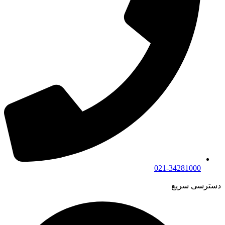
021-34281000
دسترسی سریع