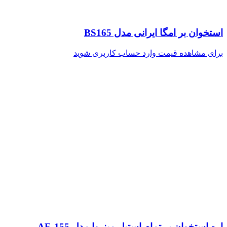
استخوان بر امگا ایرانی مدل BS165
برای مشاهده قیمت وارد حساب کاربری شوید
اره استخوان بر تمام استیل مینروا مدل AE-155