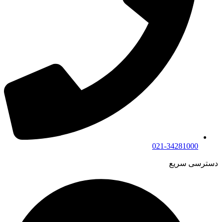
021-34281000
دسترسی سریع