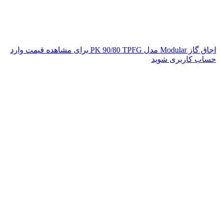
اجاق گاز Modular مدل PK 90/80 TPFG
برای مشاهده قیمت وارد
حساب کاربری شوید