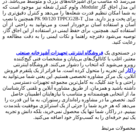
می‌رسد که مناسب برای آشپزخانه‌های بزرگ و متوسط می‌باشد. در
این مدل اجاق گاز Modular، ولوم کنترل شعله نیز موجود است که
به شما امکان تنظیم قدرت شعله‌ها را می‌دهد و کنترل دقیق‌تری را
برای پخت و پز دارید. مدل PK 90/120 TPPCG2B-T همچنین با نصب
آسان و استفاده آسان برخوردار است و می‌توانید به راحتی از آن
استفاده کنید. همچنین، برای حفظ ایمنی در استفاده از این اجاق گاز،
توصیه می‌شود دفترچه راهنما و نکات ایمنی را به دقت مطالعه و
رعایت کنید.
در جستجوی یک
فروشگاه اینترنتی تجهیزات آشپزخانه صنعتی
معتبر، اغلب با کاتالوگ‌های بی‌پایان و مشخصات فنی گیج‌کننده
روبرو می‌شوید که انتخاب را دشوار می‌کنند. فروشگاه اینترنتی
راکار
این تجربه را متحول کرده است. ما فراتر از یک پلتفرم فروش
آنلاین، یک مرکز مشاوره تخصصی هستیم. این یعنی شما می‌توانید به
راحتی و با چند کلیک، به کامل‌ترین مجموعه تجهیزات دسترسی
داشته باشید و همزمان، از طریق مشاوره آنلاین و تلفنی کارشناسان
ما، از انتخابی هوشمندانه و متناسب با نیازهایتان اطمینان حاصل
کنید. تخصص ما در مشاوره راه‌اندازی رستوران، به ما این قدرت را
می‌دهد که هر خرید شما را جزئی از یک استراتژی موفقیت بلندمدت
ببینیم. در راکار، شما تنها یک محصول نمی‌خرید، بلکه دانش و تجربه
یک تیم حرفه‌ای را به کسب‌وکار خود اضافه می‌کنید.
محصولات مرتبط