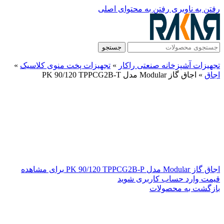
رفتن به ناوبری
رفتن به محتوای اصلی
جستجو
تجهیزات آشپزخانه صنعتی راکار
»
تجهیزات پخت منوی کلاسیک
»
اجاق
»
اجاق گاز Modular مدل PK 90/120 TPPCG2B-T
اجاق گاز Modular مدل PK 90/120 TPPCG2B-P
برای مشاهده
قیمت وارد حساب کاربری شوید
بازگشت به محصولات