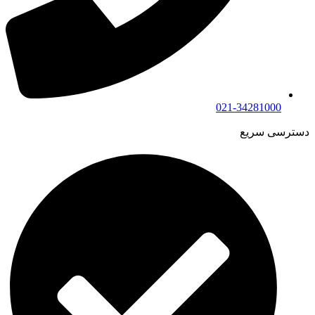
021-34281000
دسترسی سریع