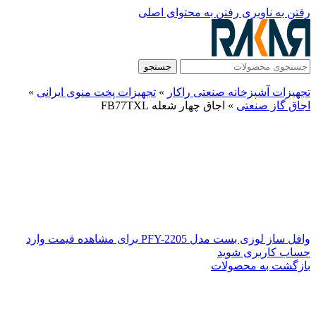
رفتن به ناوبری
رفتن به محتوای اصلی
جستجو
تجهیزات آشپزخانه صنعتی راکار
»
تجهیزات پخت منوی ایرانی
»
اجاق گاز صنعتی
»
اجاق چهار شعله FB77TXL
وافل ساز لوزی بست مدل PFY-2205
برای مشاهده قیمت وارد
حساب کاربری شوید
بازگشت به محصولات