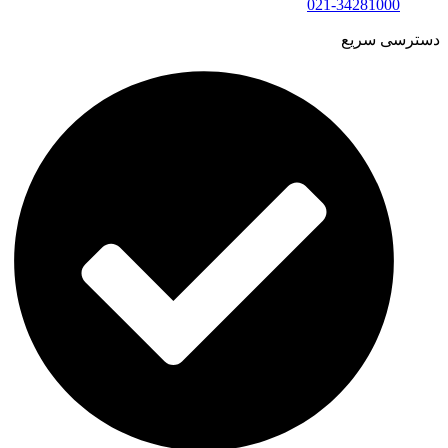
021-34281000
دسترسی سریع