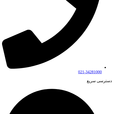
021-34281000
دسترسی سریع