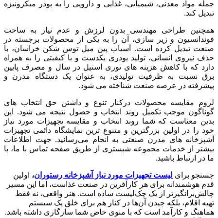
جمله مواد معدنی، شیمیایی، غذایی و دارویی را به پودر میکرونیزه
تبدیل کند.
همچنین طراحی مهندسی بدون لرزش و عدم نیاز به ساخت
فوندانسیون و زیر سازی، آن را به یکی از محصولات برجسته در
صنعت تبدیل کرده است. آسیاب پین میل توس شکن خراسان، با
حذف نیروی انسانی، تولید پودری یکدست و با کیفیتی را به همراه
دارد که با کاهش هزینه های توری استیل در سال و مصرف پایین
برق نسبت به ظرفیت تولیدی، به عنوان یک دستگاه مدرن و
پیشرفته در عرصه صنعت شناخته می شود.
لزوم مقایسه محصولات درکنار تنوع و داشتن حق انتخاب های
گوناگون موجب تکمیل روند انتخاب و حصول نتیجه می شود. این
بدین معناست که شما روند انتخاب و مقایسه تجهیزات مورد نیاز
خود را در اولین بزرگترین و متنوع ترین نمایشگاه دائمی تجهیزات
آشپزخانه های مدرن صنعتی به انجام می‌رسانید. جهت اطلاعات
بیشتر از خدمات مجموعه شبستری از طریق صفحه تماس با ما، با
ما در ارتباط باشید.
جستجو برای
لیست تجهیزات مورد نیاز آشپزخانه رستوران
،
اولین
قدم هوشمندانه برای هر کارآفرین در صنعت غذاست، اما این مسیر
چالش‌برانگیزتر از یک چک‌لیست ساده است. هنر واقعی، نه فقط
تهیه اقلام، بلکه چیدن آن‌ها در کنار هم برای خلق یک سیستم
هماهنگ و کارآمد است که با منوی خاص شما سازگاری داشته باشد.