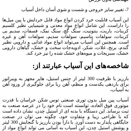
7- تغییر سایز خروجی و شست و شوی آسان داخل آسیاب
این آسیاب قابلیت خرد کردن انواع مواد قابل خردایش با پین میل‌ها
را داراست. این شامل انواع مواد معدنی و شیمیایی نظیر کلسیم
کربنات، باریت، بنتونیت، سنگ گچ، سنگ نمک، فسفات، سدیم بی
کربنات، سولفات پتاسیم، سولفات سدیم، سولفات آهن و غیره
است. همچنین این آسیاب می‌تواند انواع مواد غذایی و دارویی نظیر
گندم، برنج، غلات، شکر، ادویه‌جات سخت و خشک، گیاهان دارویی
خشک، سبزیجات و میوه‌های خشک شده را نیز خرد کند.
شاخصه‌های این آسیاب عبارتند از:
بارریز با ظرفیت 300 لیتر از جنس استیل، هاپر مجهز به ویبراتور
برای باردهی یکدست و منظم، آهن ربا برای جلوگیری از ورود آهن
به آسیاب،
آسیاب پین میل بدون توری صنعتی توس شکن خراسان با قدرت
موتوری فوق العاده، توانسته است نام خود را در عرصه صنعت به
ثبت برساند. این دستگاه با بدنه ای از استیل چدن، نشان داده است
که با طراحی زیبا و متفاوت خود، چگونه می توان در صنعت
جایگاهی پایدار به دست آورد. با دارا بودن بارریز با گنجایش 300 لیتر
و پوشش استیل چدن، این آسیاب به آسانی می تواند انواع مواد از