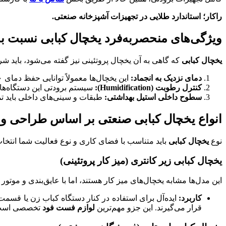
راکار؛ استاندارد طلایی در تجهیزات آشپزخانه صنعتی.
ویژگی‌های منحصربه‌فرد یخچال کبابی نسبت به
یخچال کبابی
که گاهی به آن یخچال پروتئینی نیز گفته می‌شود، باید شر
دمای نزدیک به انجماد:
این یخچال‌ها معمولاً توانایی حفظ دمای ۰ تا ۲ درجه سانتی‌گراد را دارند. این دما برای حفظ بافت مولکولی گوشت بسیار حیاتی است.
کنترل رطوبت (
Humidification
):
سیستم برودتی این دستگاه‌ها 
سطوح داخلی استیل بهداشتی:
طبقات و سینی‌های داخلی باید تماماً از استیل ضدزنگ (گرید ۳۰۴) باشند 
انواع یخچال کبابی صنعتی بر اساس طراحی و 
نوع
یخچال کبابی
باید متناسب با فضای کاری و نوع فعالیت شما انتخا
یخچال کبابی زیر کانتری (میز کار پروتئینی)
این مدل‌ها مشابه یخچال‌های میز کار هستند، اما با عایق‌بندی و موتور ق
کاربرد:
ایده‌آل برای استفاده در کنار دستگاه کباب زن یا قسمت 
قرار می‌گیرند. این جزو مهم‌ترین
لوازم فست فود
تخصصی است