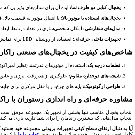
یخچال کبابی دو طرف نما:
ایده آل برای سالن‌های پذیرایی که می
یخچال‌های ایستاده با موتور بالا:
با انتقال موتور به قسمت بالا، 
مدل‌های سفارشی:
امکان شخصی‌سازی در تعداد درب‌ها، ابعاد، ن
تجهیزات داخلی حرفه‌ای:
استفاده از روشنایی LED برای نمایش بهتر محصولات و ترموستات‌های دیجیتالی دقیق برای کنترل لحظه‌ای دما.
شاخص‌های کیفیت در یخچال‌های صنعتی راکار
قطعات درجه یک:
استفاده از موتورهای قدرتمند (نظیر امبراکو)
شیشه‌های دوجداره مقاوم:
جلوگیری از هدررفت انرژی و عایق‌ب
طراحی ارگونومیک:
پایه های چرخ‌دار با قفل مرکزی برای جابه‌
مشاوره حرفه‌ای و راه اندازی رستوران با راکا
انتخاب یخچال مناسب تنها بخشی از تجهیز یک مجموعه موفق است. 
انتخاب مدل‌هایی که بیشترین راندمان را برای شما دارند، یاری می‌کنند
آیا به دنبال ارتقای سطح کیفی تجهیزات برودتی مجموعه خود هستید؟
کامل تجهیزات برودتی، همین حالا از طریق بخش
تماس با ما
با کارشنا