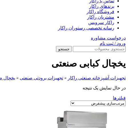
تماس با راکار
برندهای راکار
فروشگاه راکار
مشتریان راکار
راکار سرویس
رسانه تخصصی رستوران راکار
درخواست مشاوره
ورود / ثبت نام
جستجو
یخچال کبابی صنعتی
تجهیزات آشپزخانه صنعتی راکار
»
تجهیزات برودتی صنعتی
»
یخچال ص
در حال نمایش یک نتیجه
فیلترها