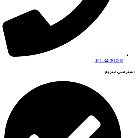
021-34281000
دسترسی سریع