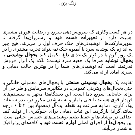
در هر کسب‌وکاری که سرویس‌دهی سریع و رضایت فوری مشتری
اهمیت دارد—از
تجهیزات فست فود
و رستوران‌ها گرفته تا
سوپرمارکت‌ها—نوشیدنی‌های خنک حرف اول را می‌زنند. هیچ چیز
به اندازه یک نوشابه سرد یا آبمیوه خنک نمی‌تواند تجربه مشتری را در
یک روز گرم یا در کنار یک غذای داغ، تکمیل کند.
یخچال نوشیدنی
یا
یخچال نوشابه
صرفاً یک جعبه سرد نیست؛ بلکه یک ابزار فروش
قدرتمند است که نوشیدنی‌های شما را در بهترین حالت دمایی و
بصری آماده ارائه می‌کند.
تفاوت یک
یخچال نوشیدنی صنعتی
با یخچال‌های معمولی خانگی یا
حتی یخچال‌های ویترینی عمومی، در مکانیزم سرمایش و طراحی آن
برای جابجایی سریع دما است. این دستگاه‌ها مجهز به سیستم‌های
فن‌دار قوی هستند تا حتی با باز و بسته شدن مکرر درب در ساعات
پیک کاری، دما به سرعت به نقطه ایده‌آل (معمولاً بین ۲ تا ۶ درجه
سانتی‌گراد) بازگردد. این ثبات دمایی برای جلوگیری از تولید کف
اضافی در نوشابه‌ها و حفظ طعم نوشیدنی‌های حساس حیاتی است.
این یخچال‌ها از اجزای اصلی
لوازم فست فود
و کافه‌های پرترافیک
به شمار می‌آیند.