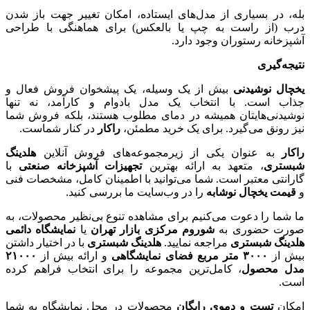
بله، در بسیاری از مدل‌های ایستاده، امکان تغییر جهت باز شدن
درب (از راست به چپ یا بالعکس) برای هماهنگی با طراحی
آشپزخانه رستوران وجود دارد.
نتیجه‌گیری
یخچال نوشیدنی
بیش از یک وسیله، یک پیشخوان فروش فعال و
جذاب است. با انتخاب یک مدل بادوام و کارآمد، نه تنها
نوشیدنی‌هایتان همیشه در دمای مطلوب هستند، بلکه فروش شما
نیز رونق می‌گیرد. برای یک خرید مطمئن،
راکار
در کنار شماست.
راکار
به عنوان یکی از زیرمجموعه‌های فروش آنلاین
هلدینگ
شبستری
، متعهد به ارائه بهترین
تجهیزات آشپزخانه صنعتی
با
گارانتی معتبر است. شما می‌توانید با اطمینان کامل، مشخصات فنی
و
قیمت یخچال نوشابه
را در وب‌سایت ما بررسی کنید.
ما شما را دعوت می‌کنیم برای مشاهده تنوع بی‌نظیر محصولات، به
صورت حضوری به
شوروم مرکزی بازار تهران
یا
نمایشگاه دائمی
هلدینگ شبستری
مراجعه نمایید.
هلدینگ شبستری
با در اختیار داشتن
بیش از
۳۰۰۰
متر مربع فضای نمایشگاهی
و ارائه بیش از
۲۱۰۰۰
مدل محصول
، کامل‌ترین مجموعه را برای انتخاب فراهم کرده
است.
امکان
تست و دموی رایگان
محصولات در محل نمایشگاه به شما