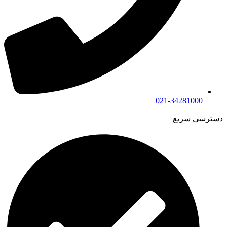
021-34281000
دسترسی سریع