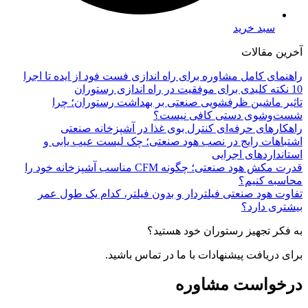
سبد خرید
آخرین مقالات
راهنمای کامل مشاوره برای راه اندازی فست فود از ایده تا اجرا
10 نکته کلیدی برای موفقیت در راه اندازی رستوران
تاثیر ماشین ظرفشویی صنعتی بر بهداشت رستوران؛ چرا
شست‌وشوی دستی کافی نیست؟
راهکارهای حرفه‌ای کنترل بوی غذا در آشپزخانه صنعتی
اشتباهات رایج در نصب هود صنعتی؛ چک لیست عیب یابی و
استانداردهای اجرایی
قدرت مکش هود صنعتی؛ چگونه CFM مناسب آشپزخانه خود را
محاسبه کنیم؟
تفاوت هود صنعتی فیلتردار و بدون فیلتر، کدام یک طول عمر
بیشتری دارد؟
به فکر تجهیز رستوران خود هستید؟
برای دریافت پیشنهادات با ما در تماس باشید.
درخواست مشاوره