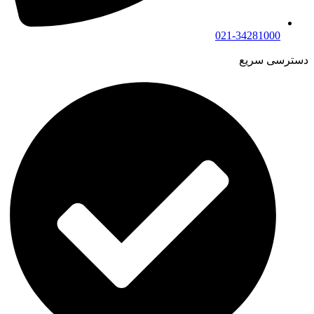
021-34281000
دسترسی سریع