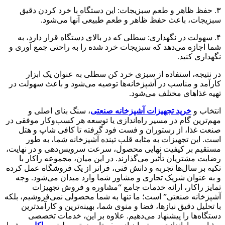
۳. حفظ ظاهر و طعم سبزیجات: این دستگاه با خرد کردن دقیق
سبزیجات، باعث حفظ ظاهر و طعم طبیعی آنها می‌شود.
۴. سهولت در نگهداری: سطلی که در بالای دستگاه قرار دارد، به
شما اجازه می‌دهد که سبزیجات خرد شده را به راحتی جمع آوری و
نگهداری کنید.
در نتیجه، استفاده از سبزی خرد کن سطلی به عنوان یک ابزار
کارآمد و مناسب در آشپزخانه‌ها توصیه می‌شود و باعث سهولت در
تهیه غذاهای مختلف می‌شود.
انتخاب و
خرید تجهیزات آشپزخانه صنعتی
، سنگ بنای اصلی و
مهم‌ترین گام در مسیر راه‌اندازی یا توسعه هر کسب‌وکار موفقی در
صنعت غذا، از رستوران و فست فود گرفته تا کافی شاپ و هتل
است. این تجهیزات به مثابه قلب تپنده آشپزخانه شما، به طور
مستقیم بر کیفیت نهایی محصول، سرعت سرویس‌دهی و در نهایت،
رضایت مشتریان تأثیر می‌گذارند. در این میان، مجموعه راکار با
تکیه بر سال‌ها تجربه و دانش فنی، فراتر از یک فروشگاه عمل کرده
و به عنوان شریک تجاری و مشاور شما وارد میدان می‌شود. وجه
تمایز راکار، ارائه خدمات جامع “مشاوره و فروش تجهیزات
آشپزخانه صنعتی” است؛ ما تنها به شما محصولی نمی‌فروشیم، بلکه
با تحلیل دقیق نیازها، فضا و منوی شما، بهینه‌ترین و کارآمدترین
دستگاه‌ها را پیشنهاد می‌دهیم. علاوه بر این، خدمات تخصصی