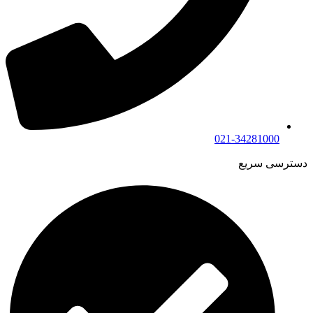
021-34281000
دسترسی سریع