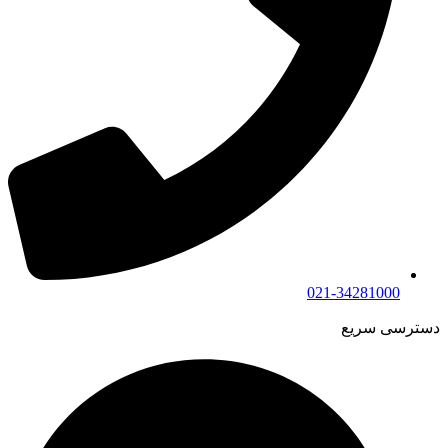
021-34281000
دسترسی سریع