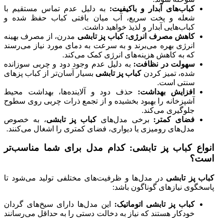
کباب‌های آبدار و باکیفیت:
به دلیل عدم تماس مستقیم با
شعله و پخت سریع، آب میان بافتی کباب حفظ شده و
کباب‌هایی آبدار و لذیذ خواهید داشت.
کاهش مصرف انرژی:
کباب پز تابشی
مدرن، از مصرف بهینه
انرژی بهره می‌برند و به سرعت به دمای مورد نیاز می‌رسند
که به کاهش هزینه‌های انرژی کمک می‌کند.
سهولت در نظافت:
به دلیل عدم وجود دود و چربی سوزانده
شده، تمیز کردن
کباب پز تابشی
بسیار آسان‌تر از کباب پزهای
سنتی است.
افزایش بهداشت:
حذف دود و آلاینده‌ها، بهداشت محیط
آشپزخانه را بهبود بخشیده و از تجمع ذرات چربی روی سطوح
جلوگیری می‌کند.
فضای کمتر:
برخی مدل‌های
کباب پز تابشی
، به خصوص
مدل‌های رومیزی یا دیواری، فضای کمتری را اشغال می‌کنند.
انواع کباب پز تابشی: کدام مدل برای شما مناسب‌تر
است؟
کباب پز تابشی
در مدل‌ها و ظرفیت‌های مختلفی تولید می‌شود تا
پاسخگوی نیازهای گوناگون باشد:
کباب پز تابشی اتوماتیک:
این مدل‌ها دارای سیخ‌های گردان
خودکار هستند که نیاز به دخالت دستی را به حداقل می‌رسانند