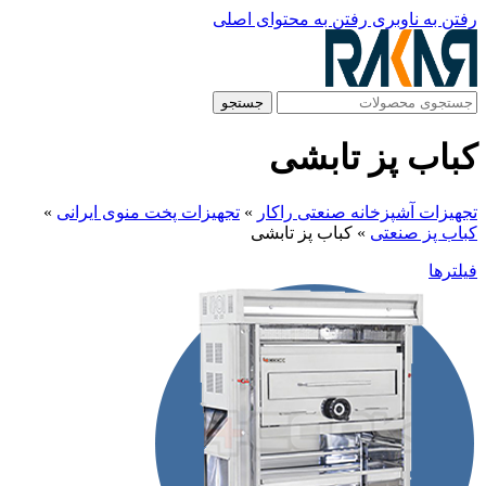
رفتن به ناوبری
رفتن به محتوای اصلی
جستجو
کباب پز تابشی
تجهیزات آشپزخانه صنعتی راکار
»
تجهیزات پخت منوی ایرانی
»
کباب پز صنعتی
»
کباب پز تابشی
فیلترها