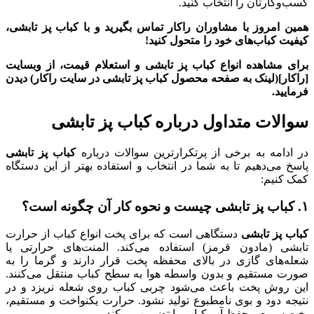
کسب‌وکارتان را انتخاب کنید.
همین امروز با مشاوران راکار تماس بگیرید و با کباب پز تابشی،
کیفیت کباب‌های خود را متحول کنید!
برای مشاهده انواع کباب پز تابشی و استعلام قیمت، از وبسایت
[راکار](لینک به صفحه محصول کباب پز تابشی در سایت راکار) دیدن
فرمایید.
سوالات متداول درباره کباب پز تابشی
در ادامه به برخی از پرتکرارترین سوالات درباره
کباب پز تابشی
پاسخ می‌دهیم تا به شما در انتخاب و استفاده بهتر از این دستگاه
کمک کنیم:
۱. کباب پز تابشی چیست و نحوه کار آن چگونه است؟
کباب پز تابشی
دستگاهی است که برای پخت انواع کباب از حرارت
تابشی (مادون قرمز) استفاده می‌کند. المنت‌های حرارتی یا
شعله‌های گازی در بالای محفظه پخت قرار دارند و گرما را به
صورت مستقیم و بدون واسطه هوا به سطح کباب منتقل می‌کنند.
این روش پخت باعث می‌شود چربی کباب روی شعله نریزد و در
نتیجه دود و بوی نامطبوع تولید نشود. حرارت یکنواخت و مستقیم،
پخت سریع و حفظ آب کباب را تضمین می‌کند.