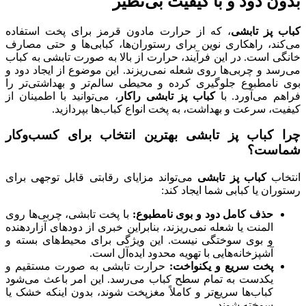
بدون دود و با کیفیت بی‌نظیر
کباب پز تابشی
، که از حرارت مادون قرمز برای پخت استفاده
می‌کند، راهکاری نوین برای رستوران‌ها، کبابی‌ها و حتی مصارف
خانگی است. در این فرآیند، حرارت از بالا به صورت تابشی به کباب
می‌رسد و چربی‌ها روی شعله نمی‌ریزند. این موضوع از ایجاد دود و
بوی نامطبوع جلوگیری کرده و محیطی سالم‌تر و بهداشتی‌تر را
فراهم می‌آورد. با
کباب پز تابشی راکار
، می‌توانید با اطمینان از
کیفیت، سرعت و بهداشت، به پخت انواع کباب‌ها بپردازید.
چرا کباب پز تابشی بهترین انتخاب برای کسب‌وکار
شماست؟
انتخاب
کباب پز تابشی
می‌تواند مزایای رقابتی قابل توجهی برای
رستوران یا کبابی شما ایجاد کند:
حذف کامل دود و بوی نامطبوع:
با پخت تابشی، چربی‌ها روی
المنت یا شعله نمی‌ریزند، بنابراین خبری از دودهای آزاردهنده
و بوی سوختگی نیست. این ویژگی برای محیط‌های بسته و
آشپزخانه‌هایی با تهویه محدود ایده‌آل است.
پخت سریع و یکنواخت:
حرارت تابشی به صورت مستقیم و
یکدست به تمام سطح کباب می‌رسد. این امر باعث می‌شود
کباب‌ها سریع‌تر و کاملاً مغزپخت شوند، بدون اینکه خشک یا
سوخته شوند.