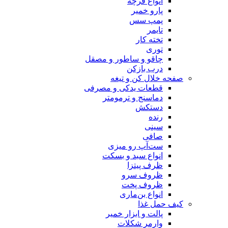
انواع فرچه
پارو خمیر
پمپ سس
تایمر
تخته کار
توری
چاقو و ساطور و مصقل
درب بازکن
صفحه خلال کن و تیغه
قطعات یدکی و مصرفی
دماسنج و ترمومتر
دستکش
رنده
سینی
صافی
ست‌آپ رو میزی
انواع سبد و بسکت
ظرف پیتزا
ظروف سرو
ظروف پخت
انواع بن‌ماری
کیف حمل غذا
پالت و ابزار خمیر
وارمر شکلات