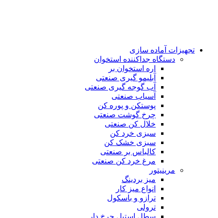
تجهیزات آماده سازی
دستگاه جداکننده استخوان
اره استخوان بر
آبلیمو گیری صنعتی
آب گوجه گیری صنعتی
آسیاب صنعتی
پوستکن و پوره کن
چرخ گوشت صنعتی
خلال کن صنعتی
سبزی خرد کن
سبزی خشک کن
کالباس بر صنعتی
مرغ خرد کن صنعتی
مرینیتور
میز بردینگ
انواع میز کار
ترازو و باسکول
ترولی
سطل استیل چرخ دار