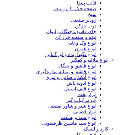
قالب پیتزا
صفحه خلال کن و تیغه
سیخ
زودپز صنعتی
درب بازکن
جای قاشق، چنگال ولیوان
تیغه و صفحه خرد کن
انواع وک و تابه
انواع همزن
انواع نگهدارنده و اورگانایزر
انواع ملاقه و کفگیر
انواع قاشق و چنگال
انواع قاشق و پیمانه اندازه‌گیری
انواع آبکش، صافی و توری
انواع ادویه پاش
انواع قیف استیل
ابزار پخت
آب مرکبات گیر
انواع شیر و شاور صنعتی
ابزار قصابی
انواع سبد و بسکت
انواع سبد ماشین ظرفشویی
کارد و لیسک
قیچی و کاتر