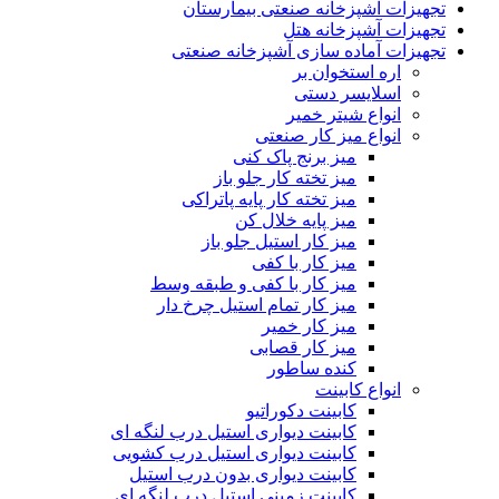
تجهیزات آشپزخانه صنعتی بیمارستان
تجهیزات آشپزخانه هتل
تجهیزات آماده سازی آشپزخانه صنعتی
اره استخوان بر
اسلایسر دستی
انواع شیتر خمیر
انواع میز کار صنعتی
میز برنج پاک کنی
میز تخته کار جلو باز
میز تخته کار پایه پاتراکی
میز پایه خلال کن
میز کار استیل جلو باز
میز کار با کفی
میز کار با کفی و طبقه وسط
میز کار تمام استیل چرخ دار
میز کار خمیر
میز کار قصابی
کنده ساطور
انواع کابینت
کابینت دکوراتیو
کابینت دیواری استیل درب لنگه ای
کابینت دیواری استیل درب کشویی
کابینت دیواری بدون درب استیل
کابینت زمینی استیل درب لنگه ای