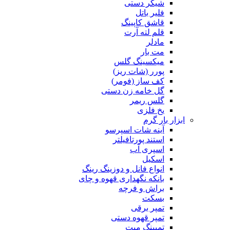
شیکر دستی
فلیر باتل
قاشق کاپینگ
قلم لته آرت
مادلر
مت بار
میکسینگ گلس
پورر (شات ریز)
کف ساز (فومر)
گل خامه زن دستی
گلس ریمر
یخ فلزی
ابزار بار گرم
آینه شات اسپرسو
استند پورتافیلتر
اسپری آب
اسکیل
انواع فانل و دوزینگ رینگ
بانکه نگهداری قهوه و چای
براش و فرچه
بسکت
تمپر برقی
تمپر قهوه دستی
تمپینگ میت