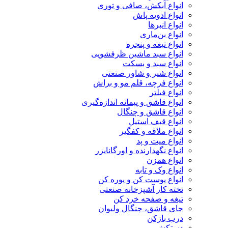
انواع آبکش، صافی و توری
انواع ادویه پاش
انواع انبرها
انواع بن‌ماری
انواع تیغه و پنجره
انواع سبد ماشین ظرفشویی
انواع سبد و بسکت
انواع شیر و شاور صنعتی
انواع فرچه، قلم مو و براش
انواع فیلتر
انواع قاشق و پیمانه اندازه‌گیری
انواع قاشق و چنگال
انواع قیف استیل
انواع ملاقه و کفگیر
انواع میت و پد
انواع نگهدارنده و اورگانایزر
انواع همزن
انواع وک و تابه
انواع پوست کن و پوره کن
تخته کار آشپزخانه صنعتی
تیغه و صفحه خرد کن
جای قاشق، چنگال ولیوان
درب بازکن
دستکش