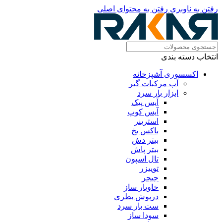
رفتن به ناوبری
رفتن به محتوای اصلی
انتخاب دسته بندی
اکسسوری آشپزخانه
آب مرکبات گیر
ابزار بار سرد
آیس پیک
آیس کوپ
استرینر
باکس یخ
بیتر دش
بیتر پاش
تال اسپون
توییزر
جیجر
خاویار ساز
درپوش بطری
ست بار سرد
سودا ساز