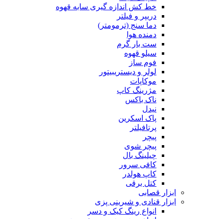
خط کش اندازه گیری سابه قهوه
دریپر و فیلتر
دما سنج (ترمومتر)
دمنده هوا
ست بار گرم
سیلو قهوه
فوم ساز
لولر و دیستریبیتور
موکاپات
مژرینگ کاپ
ناک باکس
نیدل
پاک اسکرین
پرتافیلتر
پیچر
پیچر شوی
چیلینگ بال
کافی سرور
کاپ هولدر
کتل برقی
ابزار قصابی
ابزار قنادی و شیرینی پزی
انواع رینگ کیک و دسر