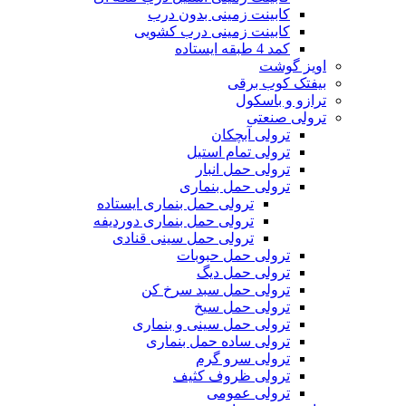
کابینت زمینی بدون درب
کابینت زمینی درب کشویی
کمد 4 طبقه ایستاده
اویز گوشت
بیفتک کوب برقی
ترازو و باسکول
ترولی صنعتی
ترولی آبچکان
ترولی تمام استیل
ترولی حمل انبار
ترولی حمل بنماری
ترولی حمل بنماری ایستاده
ترولی حمل بنماری دوردیفه
ترولی حمل سینی قنادی
ترولی حمل حبوبات
ترولی حمل دیگ
ترولی حمل سبد سرخ کن
ترولی حمل سیخ
ترولی حمل سینی و بنماری
ترولی ساده حمل بنماری
ترولی سرو گرم
ترولی ظروف کثیف
ترولی عمومی