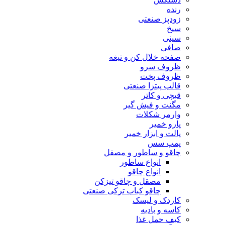
رنده
زودپز صنعتی
سیخ
سینی
صافی
صفحه خلال کن و تیغه
ظروف سرو
ظروف پخت
قالب پیتزا صنعتی
قیچی و کاتر
مگنت و فیش گیر
وارمر شکلات
پارو خمیر
پالت و ابزار خمیر
پمپ سس
چاقو و ساطور و مصقل
انواع ساطور
انواع چاقو
مصقل و چاقو تیزکن
چاقو کباب ترکی صنعتی
کاردک و لیسک
کاسه و بادیه
کیف حمل غذا